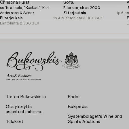
Christina Fürst,
Sofa,
A
coffee table, "Kaskad", Karl
Eilersen, circa 2000.
'
Andersson & Söner.
Ei tarjouksia
1p 6 h
c
Ei tarjouksia
1p 4 h
Lähtöhinta
3 000 SEK
E
Lähtöhinta
2 500 SEK
L
Tietoa Bukowskista
Ehdot
Ota yhteyttä
Bukipedia
asiantuntijoihimme
Systembolaget's Wine and
Tulokset
Spirits Auctions