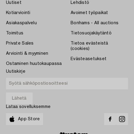
Uutiset
Lehdistö
Kotiarviointi
Avoimet työpaikat
Asiakaspalvelu
Bonhams - All auctions
Toimitus
Tietosuojakäytäntö
Private Sales
Tietoa evästeistä
(cookies)
Arviointi & myyminen
Evästeasetukset
Ostaminen huutokaupassa
Uutiskirje
Lataa sovelluksemme
App Store