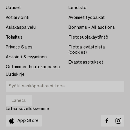
Uutiset
Lehdistö
Kotiarviointi
Avoimet työpaikat
Asiakaspalvelu
Bonhams - All auctions
Toimitus
Tietosuojakäytäntö
Private Sales
Tietoa evästeistä
(cookies)
Arviointi & myyminen
Evästeasetukset
Ostaminen huutokaupassa
Uutiskirje
Lataa sovelluksemme
App Store