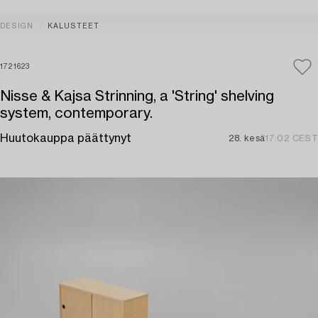
DESIGN
KALUSTEET
1721623
Nisse & Kajsa Strinning, a 'String' shelving
system, contemporary.
Huutokauppa päättynyt
28. kesä
17:02 CEST