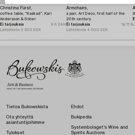
1731242
1724555
1
Christina Fürst,
Armchairs,
A
coffee table, "Kaskad", Karl
a pair, Art Deco, first half of the
S
Andersson & Söner.
20th century.
E
Ei tarjouksia
9 h 24m
Ei tarjouksia
1p 11 h
L
Lähtöhinta
2 500 SEK
Lähtöhinta
4 000 SEK
Tietoa Bukowskista
Ehdot
Ota yhteyttä
Bukipedia
asiantuntijoihimme
Systembolaget's Wine and
Tulokset
Spirits Auctions