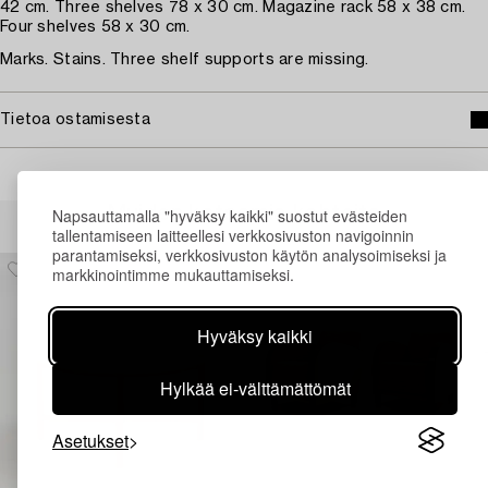
42 cm. Three shelves 78 x 30 cm. Magazine rack 58 x 38 cm.
Four shelves 58 x 30 cm.
Marks. Stains. Three shelf supports are missing.
Tietoa ostamisesta
Muiden katsomia kohteita
Napsauttamalla "hyväksy kaikki" suostut evästeiden
tallentamiseen laitteellesi verkkosivuston navigoinnin
parantamiseksi, verkkosivuston käytön analysoimiseksi ja
markkinointimme mukauttamiseksi.
Hyväksy kaikki
Hylkää ei-välttämättömät
Asetukset