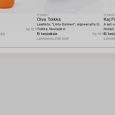
1728607
1729341
Oiva Toikka
Kaj F
Lasilintu, "Lintu Sininen", signeerattu O.
A set o
Toikka, Nuutajärvi.
Notsjö,
5p 12 h
Ei tarjouksia
2p 14 h
Ei tarj
SEK
Lähtöhinta
250 EUR
Lähtöh