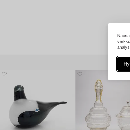
Napsau
verkko
analys
Hy