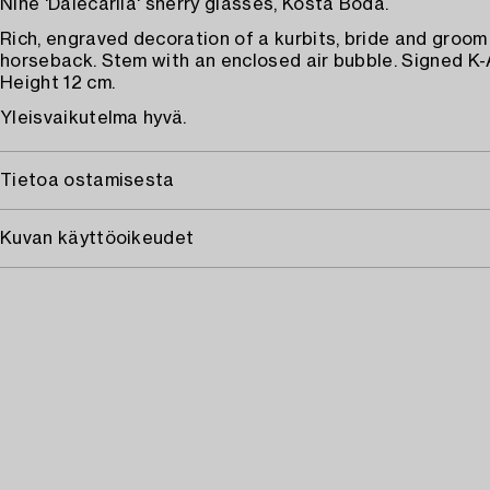
Nine 'Dalecarlia' sherry glasses, Kosta Boda.
Rich, engraved decoration of a kurbits, bride and groom
horseback. Stem with an enclosed air bubble. Signed K-
Height 12 cm.
Yleisvaikutelma hyvä.
Tietoa ostamisesta
Kuvan käyttöoikeudet