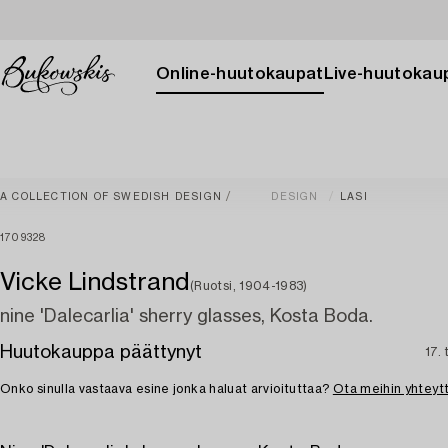
Online-huutokaupat
Live-huutokau
A COLLECTION OF SWEDISH DESIGN
DESIGN
LASI
1709328
Vicke Lindstrand
(Ruotsi, 1904-1983)
nine 'Dalecarlia' sherry glasses, Kosta Boda.
Huutokauppa päättynyt
17.
Onko sinulla vastaava esine jonka haluat arvioituttaa?
Ota meihin yhteyt