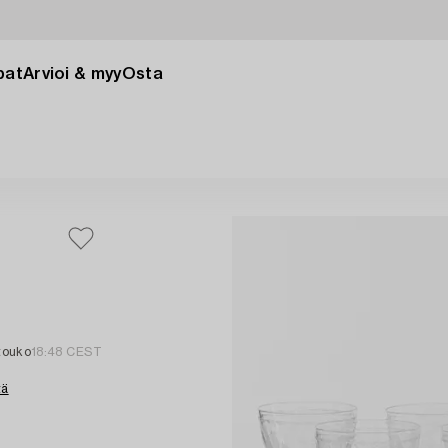
pat
Arvioi & myy
Osta
 touko
18:48 CEST
tä