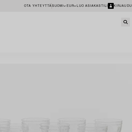
OTA YHTEYTTÄ
SUOMI
EUR
LUO ASIAKASTILI
KIRJAUDU