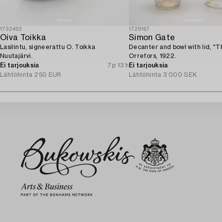
1732453
1729167
Oiva Toikka
Simon Gate
Lasilintu, signeerattu O. Toikka
Decanter and bowl with lid, "T
Nuutajärvi.
Orrefors, 1922.
Ei tarjouksia
7p 13 h
Ei tarjouksia
Lähtöhinta
250 EUR
Lähtöhinta
3 000 SEK