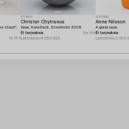
1729511
1727868
Christer Chytraeus
Anne Nilsson
he Cloud",
Vase, Konstfack, Stockholm 2008.
A glass vase.
Ei tarjouksia
6p 13 h
Ei tarjouksia
1p 12 h
Lähtöhinta
8 000 SEK
Lähtöhinta
2 500 