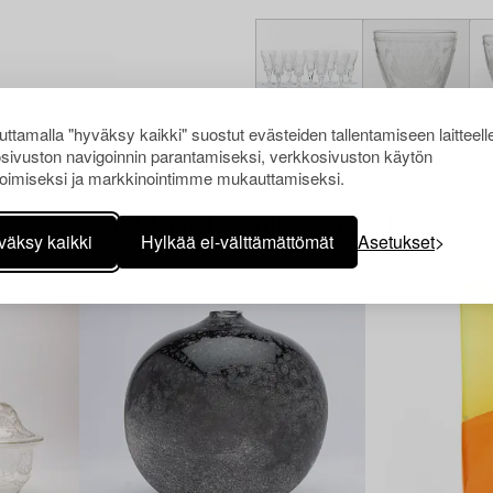
ttamalla "hyväksy kaikki" suostut evästeiden tallentamiseen laitteell
sivuston navigoinnin parantamiseksi, verkkosivuston käytön
oimiseksi ja markkinointimme mukauttamiseksi.
Muiden katsomia kohteita
väksy kaikki
Hylkää ei-välttämättömät
Asetukset