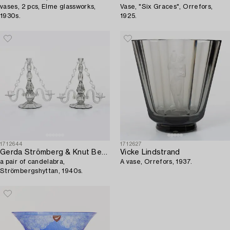
vases, 2 pcs, Elme glassworks,
Vase, "Six Graces", Orrefors,
1930s.
1925.
1712644
1712627
Gerda Strömberg & Knut Bergqvist,
Vicke Lindstrand
a pair of candelabra,
A vase, Orrefors, 1937.
Strömbergshyttan, 1940s.