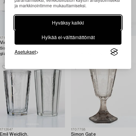
parantamiseksi, verkkosivuston käytön analysoimiseksi
ja markkinointimme mukauttamiseksi.
Hyväksy kaikki
Hylkää ei-välttämättömät
1718374
1718370
Vicke Lindstrand
Vicke Lindstrand
Six 'Dalecarlia' white wine
Three 'Dalecarlia' champagne
Asetukset
glasses, Kosta Boda.
glasses, Kosta Boda.
1712647
1707758
Emil Weidlich,
Simon Gate