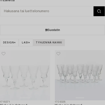
11 Esinettä
Suodatin
DESIGN
LASI
TYHJENNÄ KAIKKI
1718371
1709328