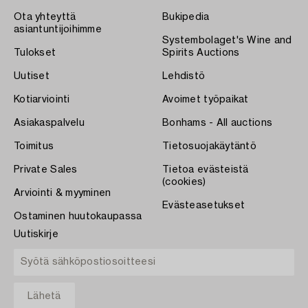
Ota yhteyttä
Bukipedia
asiantuntijoihimme
Systembolaget's Wine and
Tulokset
Spirits Auctions
Uutiset
Lehdistö
Kotiarviointi
Avoimet työpaikat
Asiakaspalvelu
Bonhams - All auctions
Toimitus
Tietosuojakäytäntö
Private Sales
Tietoa evästeistä
(cookies)
Arviointi & myyminen
Evästeasetukset
Ostaminen huutokaupassa
Uutiskirje