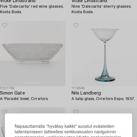
Vicke Lindstrand
Vicke Lindstrand
Five 'Dalecarlia' red wine glasses,
Nine 'Dalecarlia' sherry glasses,
Kosta Boda.
Kosta Boda.
1707759
1712645
Simon Gate
Nils Landberg
A 'Paradis' bowl, Orrefors.
A tulip glass, Orrefors Expo, 1957.
Napsauttamalla "hyväksy kaikki" suostut evästeiden
tallentamiseen laitteellesi verkkosivuston navigoinnin