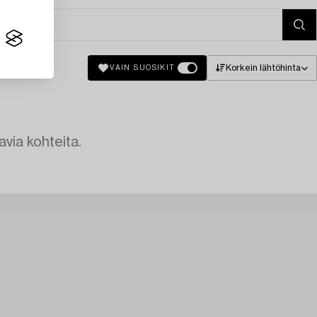
Korkein lähtöhinta
VAIN SUOSIKIT
avia kohteita.