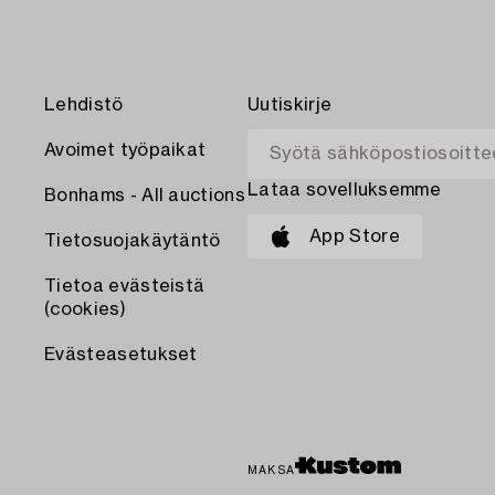
Lehdistö
Uutiskirje
Avoimet työpaikat
Lataa sovelluksemme
Bonhams - All auctions
App Store
Tietosuojakäytäntö
Tietoa evästeistä
(cookies)
Evästeasetukset
MAKSA