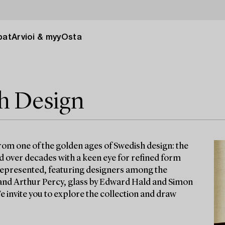
pat
Arvioi & myy
Osta
sh Design
from one of the golden ages of Swedish design: the
 over decades with a keen eye for refined form
s represented, featuring designers among the
and Arthur Percy, glass by Edward Hald and Simon
e invite you to explore the collection and draw