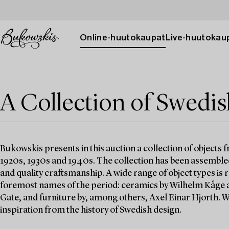
Online-huutokaupat
Live-huutokau
A Collection of Swedi
Bukowskis presents in this auction a collection of objects 
1920s, 1930s and 1940s. The collection has been assembled
and quality craftsmanship. A wide range of object types i
foremost names of the period: ceramics by Wilhelm Kåge 
Gate, and furniture by, among others, Axel Einar Hjorth. W
inspiration from the history of Swedish design.