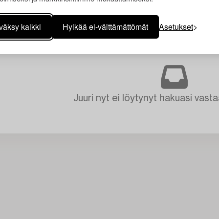
väksy kaikki
Hylkää ei-välttämättömät
Asetukset
Juuri nyt ei löytynyt hakuasi vasta