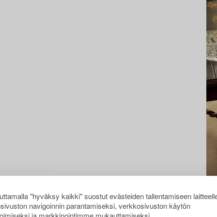
ttamalla "hyväksy kaikki" suostut evästeiden tallentamiseen laitteell
sivuston navigoinnin parantamiseksi, verkkosivuston käytön
oimiseksi ja markkinointimme mukauttamiseksi.