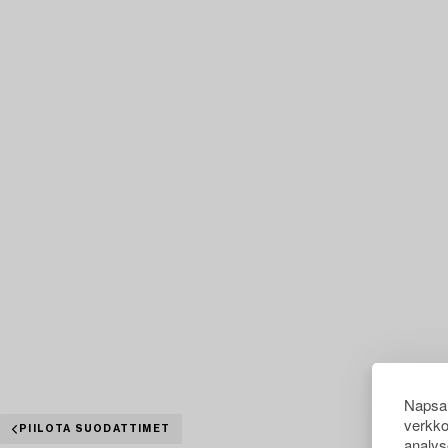
Napsau
verkko
PIILOTA SUODATTIMET
analys