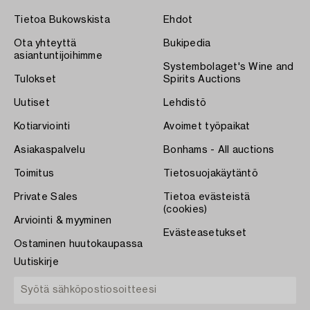
Tietoa Bukowskista
Ehdot
Ota yhteyttä
Bukipedia
asiantuntijoihimme
Systembolaget's Wine and
Tulokset
Spirits Auctions
Uutiset
Lehdistö
Kotiarviointi
Avoimet työpaikat
Asiakaspalvelu
Bonhams - All auctions
Toimitus
Tietosuojakäytäntö
Private Sales
Tietoa evästeistä
(cookies)
Arviointi & myyminen
Evästeasetukset
Ostaminen huutokaupassa
Uutiskirje