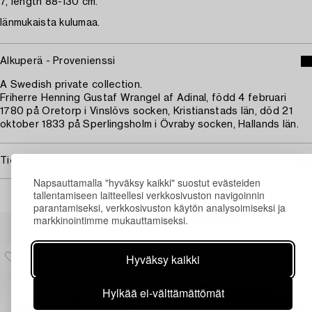
7, length 88-130 cm.
Iänmukaista kulumaa.
Alkuperä - Provenienssi
A Swedish private collection.
Friherre Henning Gustaf Wrangel af Adinal, född 4 februari
1780 på Oretorp i Vinslövs socken, Kristianstads län, död 21
oktober 1833 på Sperlingsholm i Övraby socken, Hallands län.
Tietoa ostamisesta
Napsauttamalla "hyväksy kaikki" suostut evästeiden
tallentamiseen laitteellesi verkkosivuston navigoinnin
parantamiseksi, verkkosivuston käytön analysoimiseksi ja
markkinointimme mukauttamiseksi.
Muiden katsomia kohteita
Hyväksy kaikki
Hylkää ei-välttämättömät