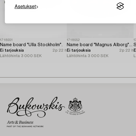
Asetukset
1718551
1718552
1
Name board "Ulla Stockholm".
Name board "Magnus Alborg" / "Veritas XXII (Köbenhavn" Copenhan).
Ei tarjouksia
2p 22 h
Ei tarjouksia
2p 22 h
E
Lähtöhinta
3 000 SEK
Lähtöhinta
3 000 SEK
L