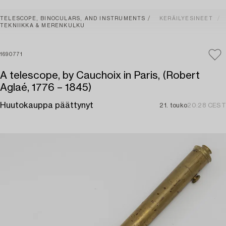
TELESCOPE, BINOCULARS, AND INSTRUMENTS
KERÄILYESINEET
TEKNIIKKA & MERENKULKU
1690771
A telescope, by Cauchoix in Paris, (Robert
Aglaé, 1776 – 1845)
Huutokauppa päättynyt
21. touko
20:28 CEST