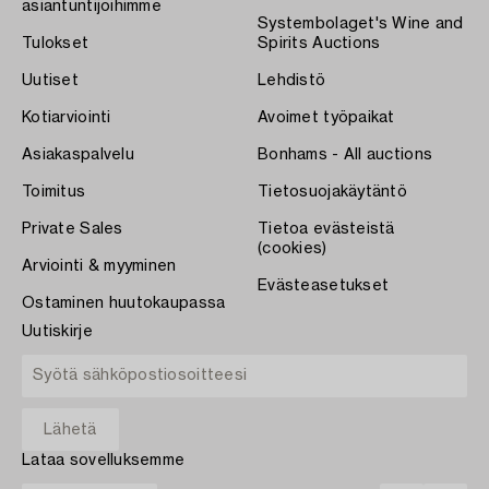
asiantuntijoihimme
Systembolaget's Wine and
Tulokset
Spirits Auctions
Uutiset
Lehdistö
Kotiarviointi
Avoimet työpaikat
Asiakaspalvelu
Bonhams - All auctions
Toimitus
Tietosuojakäytäntö
Private Sales
Tietoa evästeistä
(cookies)
Arviointi & myyminen
Evästeasetukset
Ostaminen huutokaupassa
Uutiskirje
Lataa sovelluksemme