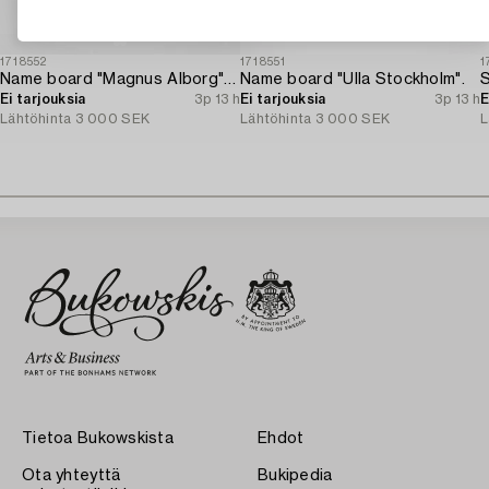
1718552
1718551
1
Name board "Magnus Alborg" / "Veritas XXII (Köbenhavn" Copenhan).
Name board "Ulla Stockholm".
Ei tarjouksia
3p 13 h
Ei tarjouksia
3p 13 h
E
Lähtöhinta
3 000 SEK
Lähtöhinta
3 000 SEK
L
Tietoa Bukowskista
Ehdot
Ota yhteyttä
Bukipedia