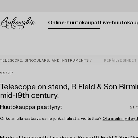
Online-huutokaupat
Live-huutokau
TELESCOPE, BINOCULARS, AND INSTRUMENTS
KERÄILYESINEET
1697257
Telescope on stand, R Field & Son Birm
mid-19th century.
Huutokauppa päättynyt
21. 
Onko sinulla vastaava esine jonka haluat arvioituttaa?
Ota meihin yhteyt