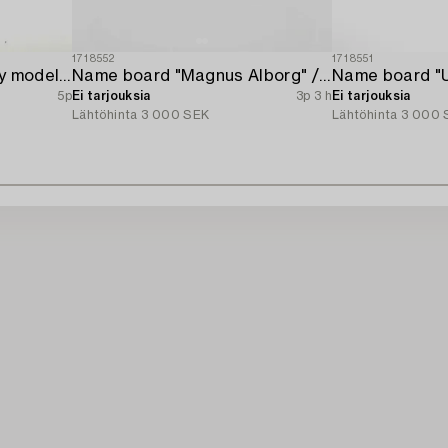
1718552
1718551
Sagafjord travel agency model / ship model.
Name board "Magnus Alborg" / "Veritas XXII (Köbenhavn" Copenhan).
Name board "U
5p
Ei tarjouksia
3p 3 h
Ei tarjouksia
Lähtöhinta
3 000 SEK
Lähtöhinta
3 000 