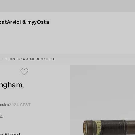
pat
Arvioi & myy
Osta
TEKNIIKKA & MERENKULKU
ingham,
touko
21:24 CEST
tä