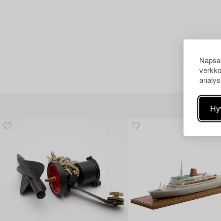
Napsau
verkko
analys
Hy