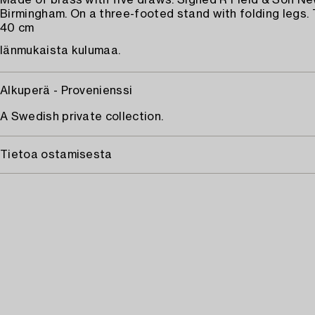
Made of brass with five draws. Signed R Field & Son Ne
Birmingham. On a three-footed stand with folding legs. 
40 cm
Iänmukaista kulumaa.
Alkuperä - Provenienssi
A Swedish private collection.
Tietoa ostamisesta