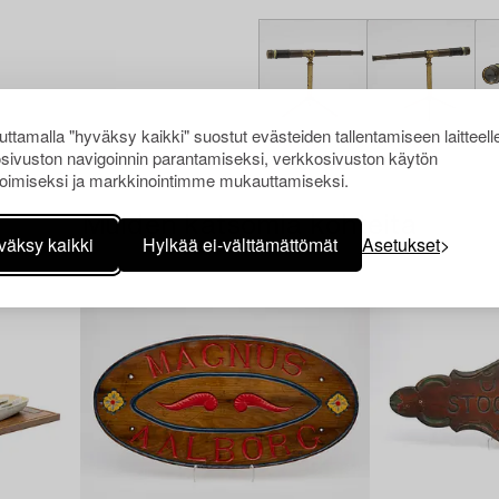
ttamalla "hyväksy kaikki" suostut evästeiden tallentamiseen laitteell
sivuston navigoinnin parantamiseksi, verkkosivuston käytön
oimiseksi ja markkinointimme mukauttamiseksi.
Muiden katsomia kohteita
väksy kaikki
Hylkää ei-välttämättömät
Asetukset