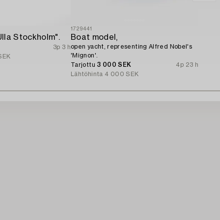
1729441
lla Stockholm".
Boat model,
open yacht, representing Alfred Nobel's
3p 3 h
'Mignon'.
SEK
Tarjottu
3 000 SEK
4p 23 h
Lähtöhinta
4 000 SEK