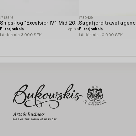
1718546
1730429
Ships-log "Excelsior IV". Mid 20th century.
Ei tarjouksia
3p 3 h
Ei tarjouksia
Lähtöhinta
3 000 SEK
Lähtöhinta
10 000 SEK