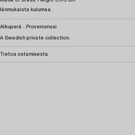
Made of brass. Height 3.5-5 cm.
Iänmukaista kulumaa.
Alkuperä - Provenienssi
A Swedish private collection.
Tietoa ostamisesta