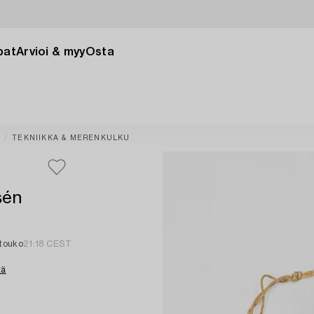
pat
Arvioi & myy
Osta
TEKNIIKKA & MERENKULKU
sén
 touko
21:18 CEST
tä