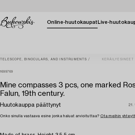
Online-huutokaupat
Live-huutokau
TELESCOPE, BINOCULARS, AND INSTRUMENTS
KERÄILYESINEET
1699769
Mine compasses 3 pcs, one marked Ro
Falun, 19th century.
Huutokauppa päättynyt
21.
Onko sinulla vastaava esine jonka haluat arvioituttaa?
Ota meihin yhteyt