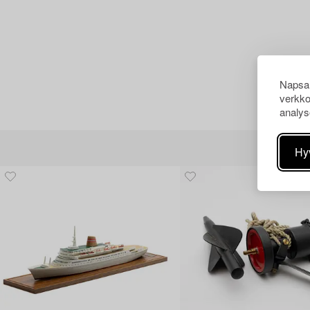
Napsau
verkko
analys
Hy