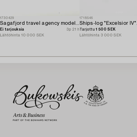
1730429
1718546
Sagafjord travel agency model / ship model.
Ei tarjouksia
3p 21 h
Tarjottu
1 500 SEK
Lähtöhinta
10 000 SEK
Lähtöhinta
3 000 SEK