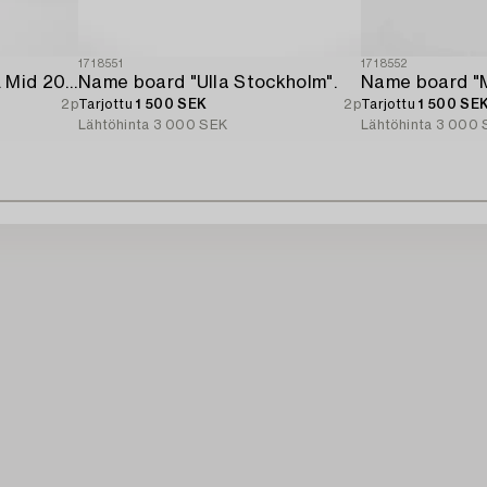
1718551
1718552
Ships-log "Excelsior IV". Mid 20th century.
Name board "Ulla Stockholm".
2p
Tarjottu
1 500 SEK
2p
Tarjottu
1 500 SE
Lähtöhinta
3 000 SEK
Lähtöhinta
3 000 