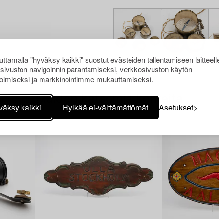
ttamalla "hyväksy kaikki" suostut evästeiden tallentamiseen laitteell
sivuston navigoinnin parantamiseksi, verkkosivuston käytön
oimiseksi ja markkinointimme mukauttamiseksi.
Muiden katsomia kohteita
väksy kaikki
Hylkää ei-välttämättömät
Asetukset