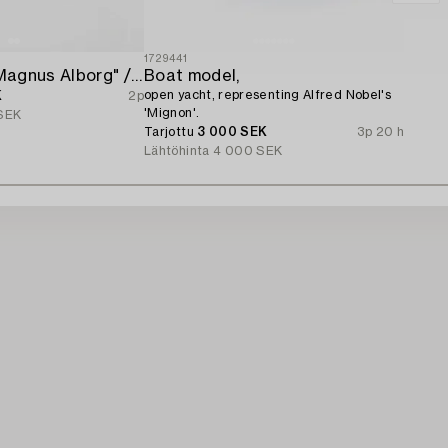
1729441
Name board "Magnus Alborg" / "Veritas XXII (Köbenhavn" Copenhan).
Boat model,
open yacht, representing Alfred Nobel's
K
2p
'Mignon'.
SEK
Tarjottu
3 000 SEK
3p 20 h
Lähtöhinta
4 000 SEK