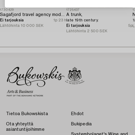
1730429
1725437
1
Sagafjord travel agency model / ship model.
A trunk,
N
Ei tarjouksia
1p 23 h
late 19th century.
T
Lähtöhinta
10 000 SEK
Ei tarjouksia
5p
L
Lähtöhinta
2 500 SEK
Tietoa Bukowskista
Ehdot
Ota yhteyttä
Bukipedia
asiantuntijoihimme
Systembolaget's Wine and