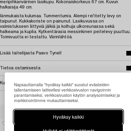
meripihkanvärinen lasikupu. Kokonaiskorkeus 67 cm. Kuvun
halkaisija 49 cm.
Iänmukaista kulumaa. Tummentumia. Alempi rei'itetty levy on
taipunut. Kukka­koriste on painunut. Lasikuvussa on
valmistukseen liittyviä jälkiä ja kolhuja ulkoreunassa sekä
halkeama ja kuplia. Kytkentärasia messinkinen peitelevy puuttuu.
Toimivuutta ei testattu. Värinlähtöä.
Lisää taiteilijasta Paavo Tynell
Tietoa ostamisesta
Kuvan käyttöoikeudet
Napsauttamalla "hyväksy kaikki" suostut evästeiden
tallentamiseen laitteellesi verkkosivuston navigoinnin
parantamiseksi, verkkosivuston käytön analysoimiseksi ja
markkinointimme mukauttamiseksi.
Muiden katsomia kohteita
Hyväksy kaikki
Hylkää ei-välttämättömät