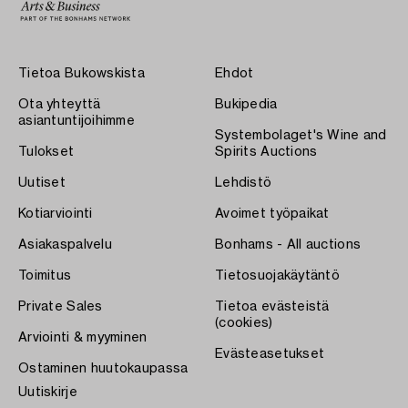
Tietoa Bukowskista
Ehdot
Ota yhteyttä
Bukipedia
asiantuntijoihimme
Systembolaget's Wine and
Tulokset
Spirits Auctions
Uutiset
Lehdistö
Kotiarviointi
Avoimet työpaikat
Asiakaspalvelu
Bonhams - All auctions
Toimitus
Tietosuojakäytäntö
Private Sales
Tietoa evästeistä
(cookies)
Arviointi & myyminen
Evästeasetukset
Ostaminen huutokaupassa
Uutiskirje