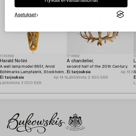
Asetukset
1730869
1718962
1
Harald Notini
A chandelier,
L
A wall lamp model 8651, Arvid
second half of the 20th Century.
K
Böhlmarks Lampfabrik, Stockholm,
Ei tarjouksia
4p 15 h
S
1940s.
Ei tarjouksia
4p 14 h
Lähtöhinta
2 500 SEK
p
E
Lähtöhinta
3 000 SEK
L