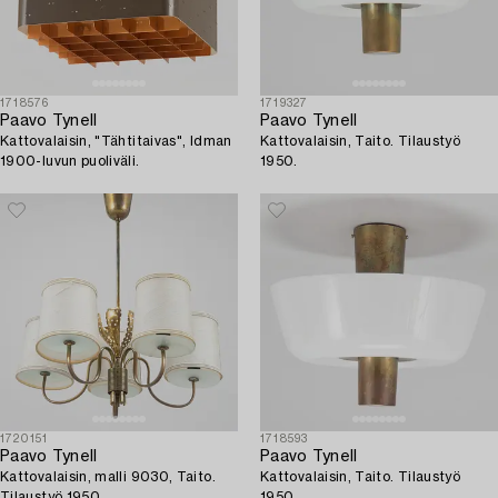
1718576
1719327
Paavo Tynell
Paavo Tynell
Kattovalaisin, "Tähtitaivas", Idman
Kattovalaisin, Taito. Tilaustyö
1900-luvun puoliväli.
1950.
1720151
1718593
Paavo Tynell
Paavo Tynell
Kattovalaisin, malli 9030, Taito.
Kattovalaisin, Taito. Tilaustyö
Tilaustyö 1950.
1950.