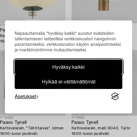
1719246
1719341
Paavo Tynell
Paavo Tynell
Napsauttamalla "hyväksy kaikki" suostut evästeiden
Kattovalaisin, Taito. Tilaustyö
Kattovalaisin, Taito. Tilaustyö
tallentamiseen laitteellesi verkkosivuston navigoinnin
1950.
1950.
parantamiseksi, verkkosivuston käytön analysoimiseksi
ja markkinointimme mukauttamiseksi.
Hyväksy kaikki
Hylkää ei-välttämättömät
Asetukset
1718582
1718662
Paavo Tynell
Paavo Tynell
Kattovalaisin, "Tähtitaivas", Idman
Kattovalaisin, malli 9040, Taito
1900-luvun puoliväli.
1900-luvun puoliväli.