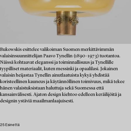
Bukowskis esittelee valikoiman Suomen merkittävimmän
valaisinsuunnittelijan Paavo Tynellin (1890–1973) tuotantoa.
Näissä kohtaavat eleganssi ja toiminnallisuus ja Tynellille
tyypilliset materiaalit, kuten messinki ja opaalilasi. Jokainen
valaisin heijastaa Tynellin ainutlaatuista kykyä yhdistää
koristeellinen kauneus ja käytännöllinen toimivuus, mikä tekee
hänen valaistuksistaan haluttuja sekä Suomessa että
kansainvälisesti. Ajaton design kiehtoo edelleen keräilijöitä ja
designin ystäviä maailmanlaajuisesti.
25 Esinettä