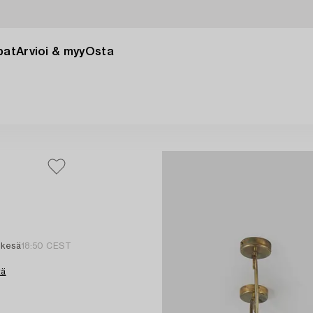
pat
Arvioi & myy
Osta
 kesä
18:50 CEST
tä