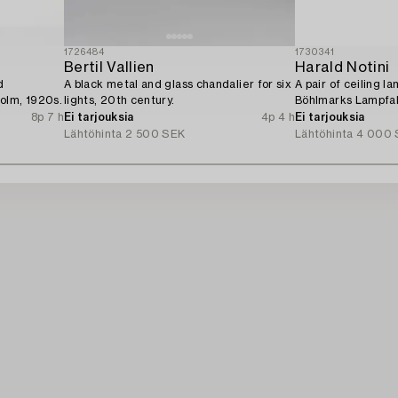
1726484
1730341
Bertil Vallien
Harald Notini
d
A black metal and glass chandalier for six
A pair of ceiling l
olm, 1920s.
lights, 20th century.
Böhlmarks Lampfab
8p 7 h
Ei tarjouksia
4p 4 h
Ei tarjouksia
Lähtöhinta
2 500 SEK
Lähtöhinta
4 000 