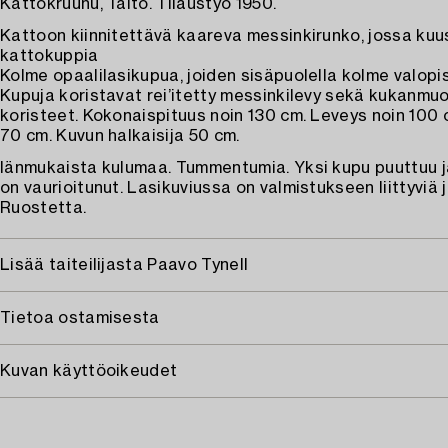
Kattokruunu, Taito. Tilaustyö 1950.
Kattoon kiinnitettävä kaareva messinkirunko, jossa kuu
kattokuppia
Kolme opaalilasikupua, joiden sisäpuolella kolme valopi
Kupuja koristavat rei’itetty messinkilevy sekä kukanmu
koristeet. Kokonaispituus noin 130 cm. Leveys noin 100
70 cm. Kuvun halkaisija 50 cm.
Iänmukaista kulumaa. Tummentumia. Yksi kupu puuttuu j
on vaurioitunut. Lasikuviussa on valmistukseen liittyviä j
Ruostetta.
Lisää taiteilijasta Paavo Tynell
Tietoa ostamisesta
Kuvan käyttöoikeudet