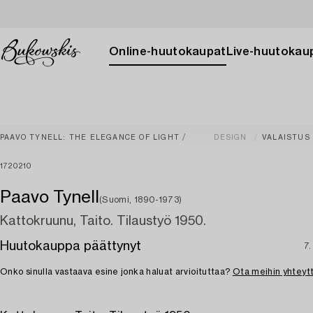
Online-huutokaupat
Live-huutokau
PAAVO TYNELL: THE ELEGANCE OF LIGHT
DESIGN
VALAISTUS
1720210
Paavo Tynell
(Suomi, 1890-1973)
Kattokruunu, Taito. Tilaustyö 1950.
Huutokauppa päättynyt
7.
Onko sinulla vastaava esine jonka haluat arvioituttaa?
Ota meihin yhteyt