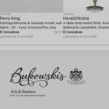
1732136
1725144
Perry King,
Harald Notini
Santiago Miranda & Gianluigi Arnald, wall
A table lamp model 6932, Arvi
lights, “Jill”, 4 pcs, Arteluce/Flos, Italy.
Böhlmarks Lampfabrik, Stockh
Ei tarjouksia
5p 5 h
Ei tarjouksia
Lähtöhinta
3 000 SEK
Lähtöhinta
4 000 SEK