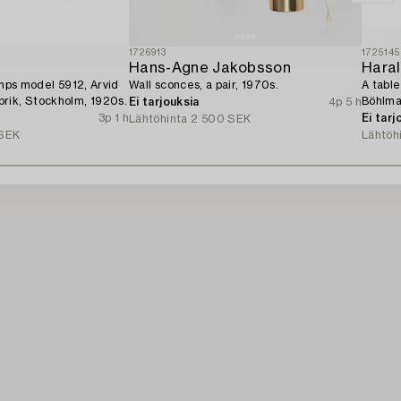
1726913
1725145
Hans-Agne Jakobsson
Haral
amps model 5912, Arvid
Wall sconces, a pair, 1970s.
A tabl
rik, Stockholm, 1920s.
Böhlma
Ei tarjouksia
4p 5 h
3p 1 h
Ei tarj
Lähtöhinta
2 500 SEK
SEK
Lähtöh