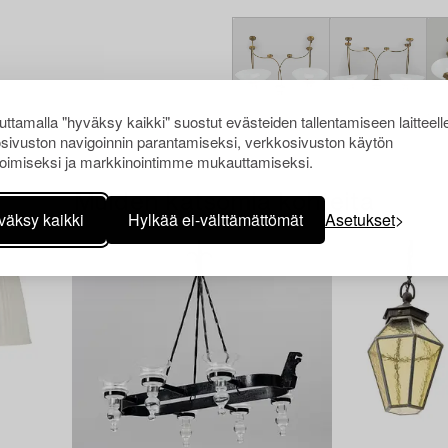
ttamalla "hyväksy kaikki" suostut evästeiden tallentamiseen laitteell
sivuston navigoinnin parantamiseksi, verkkosivuston käytön
oimiseksi ja markkinointimme mukauttamiseksi.
Muiden katsomia kohteita
väksy kaikki
Hylkää ei-välttämättömät
Asetukset