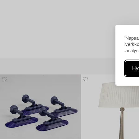
Napsau
verkko
analys
Hy