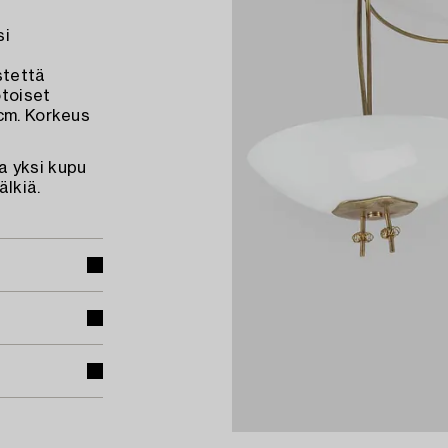
si
stettä
otoiset
 cm. Korkeus
a yksi kupu
älkiä.