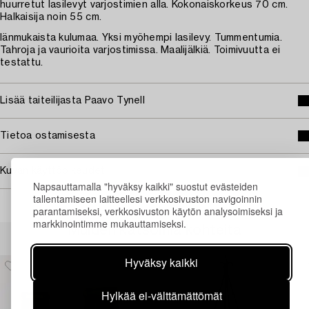
huurretut lasilevyt varjostimien alla. Kokonaiskorkeus 70 cm.
Halkaisija noin 55 cm.
Iänmukaista kulumaa. Yksi myöhempi lasilevy. Tummentumia.
Tahroja ja vaurioita varjostimissa. Maalijälkiä. Toimivuutta ei
testattu.
Lisää taiteilijasta Paavo Tynell
Tietoa ostamisesta
Kuvan käyttöoikeudet
Napsauttamalla "hyväksy kaikki" suostut evästeiden
tallentamiseen laitteellesi verkkosivuston navigoinnin
parantamiseksi, verkkosivuston käytön analysoimiseksi ja
markkinointimme mukauttamiseksi.
Muiden katsomia kohteita
Hyväksy kaikki
Hylkää ei-välttämättömät