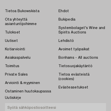
Tietoa Bukowskista
Ehdot
Ota yhteyttä
Bukipedia
asiantuntijoihimme
Systembolaget's Wine and
Tulokset
Spirits Auctions
Uutiset
Lehdistö
Kotiarviointi
Avoimet työpaikat
Asiakaspalvelu
Bonhams - All auctions
Toimitus
Tietosuojakäytäntö
Private Sales
Tietoa evästeistä
(cookies)
Arviointi & myyminen
Evästeasetukset
Ostaminen huutokaupassa
Uutiskirje