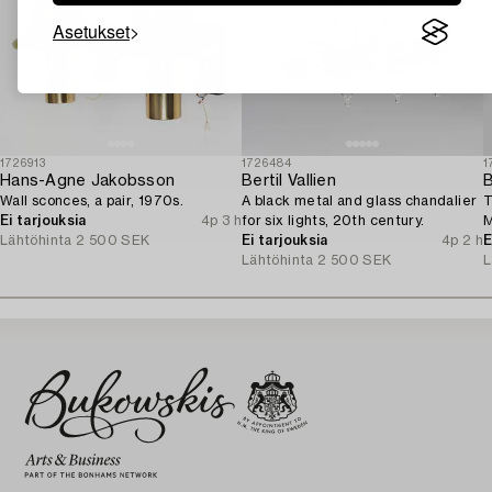
Asetukset
1726913
1726484
1
Hans-Agne Jakobsson
Bertil Vallien
B
Wall sconces, a pair, 1970s.
A black metal and glass chandalier
T
Ei tarjouksia
4p 3 h
for six lights, 20th century.
M
Lähtöhinta
2 500 SEK
Ei tarjouksia
4p 2 h
E
Lähtöhinta
2 500 SEK
L