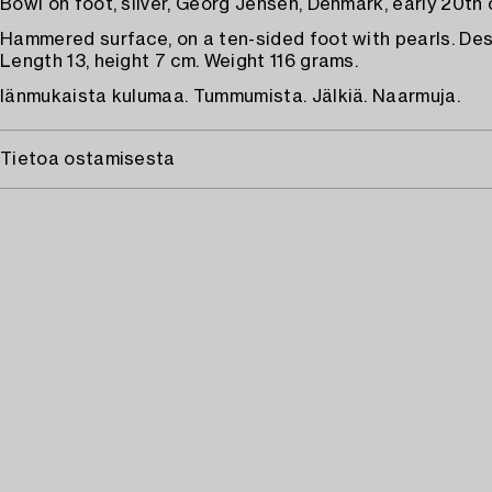
Bowl on foot, silver, Georg Jensen, Denmark, early 20th
Hammered surface, on a ten-sided foot with pearls. Desi
Length 13, height 7 cm. Weight 116 grams.
Iänmukaista kulumaa. Tummumista. Jälkiä. Naarmuja.
Tietoa ostamisesta