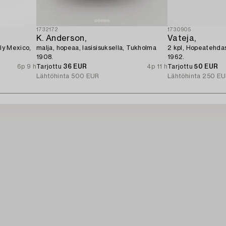
1732172
1730905
K. Anderson,
Vateja,
bly Mexico,
malja, hopeaa, lasisisuksella, Tukholma
2 kpl, Hopeatehdas 
1908.
1962.
6p 9 h
Tarjottu
36 EUR
4p 11 h
Tarjottu
50 EUR
Lähtöhinta
500 EUR
Lähtöhinta
250 EU