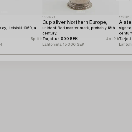
1689721
1729315
Cup silver Northern Europe,
oy, Helsinki 1959 ja
unidentified master mark, probably 18th
signed
century.
century
5p 11 h
Tarjottu
1 000 SEK
4p 12 h
Tarjot
R
Lähtöhinta
15 000 SEK
Lähtöh