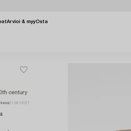
pat
Arvioi & myy
Osta
0th century
 kesä
21:58 CEST
tä