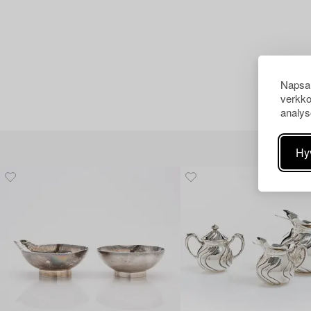
Napsau
verkko
analys
Hy