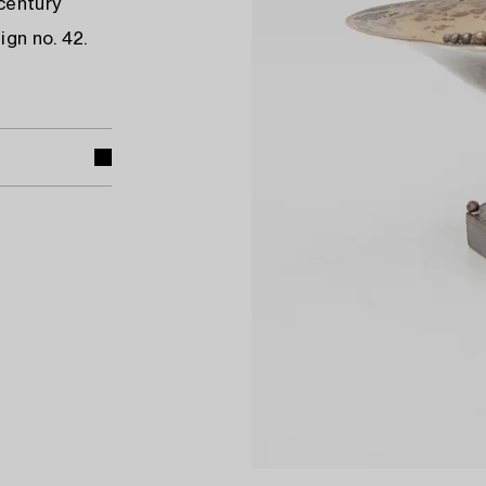
 century
gn no. 42.