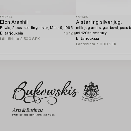
1723174
1731487
Elon Arenhill
A sterling silver jug,
Bowls, 2 pcs, sterling silver, Malmö, 1993.
milk jug and sugar bowl, possi
mid20th century.
Ei tarjouksia
1p 12 h
Ei tarjouksia
Lähtöhinta
2 500 SEK
Lähtöhinta
7 000 SEK