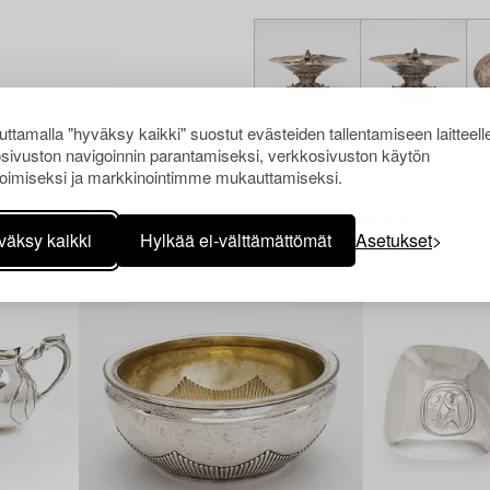
ttamalla "hyväksy kaikki" suostut evästeiden tallentamiseen laitteell
sivuston navigoinnin parantamiseksi, verkkosivuston käytön
oimiseksi ja markkinointimme mukauttamiseksi.
Muiden katsomia kohteita
väksy kaikki
Hylkää ei-välttämättömät
Asetukset