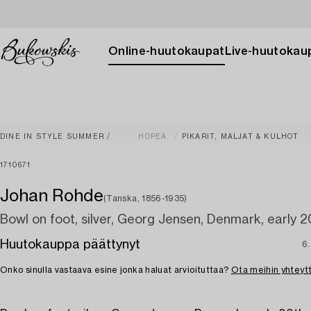
Online-huutokaupat
Live-huutokau
DINE IN STYLE SUMMER
HOPEA
PIKARIT, MALJAT & KULHOT
1710671
Johan Rohde
(Tanska, 1856-1935)
Bowl on foot, silver, Georg Jensen, Denmark, early 2
Huutokauppa päättynyt
6.
Onko sinulla vastaava esine jonka haluat arvioituttaa?
Ota meihin yhteyt