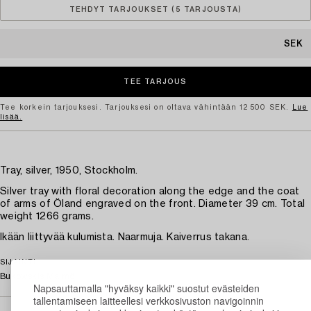
TEHDYT TARJOUKSET (5 TARJOUSTA)
SEK
Tee korkein tarjouksesi. Tarjouksesi on oltava vähintään 12 500 SEK.
Lue
lisää.
Tray, silver, 1950, Stockholm.
Silver tray with floral decoration along the edge and the coat
of arms of Öland engraved on the front. Diameter 39 cm. Total
weight 1266 grams.
Ikään liittyvää kulumista. Naarmuja. Kaiverrus takana.
SIJAINTI
Bukowskis Malmö
Napsauttamalla "hyväksy kaikki" suostut evästeiden
tallentamiseen laitteellesi verkkosivuston navigoinnin