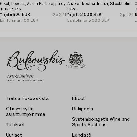
6 kpl, hopeaa, Auran Kultaseppä oy,
A silver bowl with dish, Stockholm
C
Turku 1976.
1923.
S
500 EUR
2p 22 h
3 000 SEK
2p 22 h
Tarjottu
Tarjottu
T
Lähtöhinta
700 EUR
Lähtöhinta
5 000 SEK
L
Tietoa Bukowskista
Ehdot
Ota yhteyttä
Bukipedia
asiantuntijoihimme
Systembolaget's Wine and
Tulokset
Spirits Auctions
Uutiset
Lehdistö