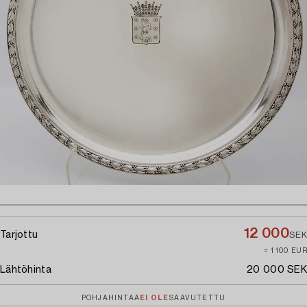
12 000
Tarjottu
SEK
≈ 1 100 EUR
Lähtöhinta
20 000 SEK
POHJAHINTAA
EI OLE
SAAVUTETTU