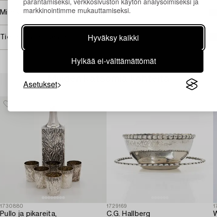
parantamiseksi, verkkosivuston käytön analysoimiseksi ja
markkinointimme mukauttamiseksi.
Mitä kuljetus maksaa?
Hyväksy kaikki
Tietoa ostamisesta
Hylkää ei-välttämättömät
Muiden katsomia kohteita
Asetukset
1730880
1729169
1
Pullo ja pikareita,
C.G. Hallberg
W