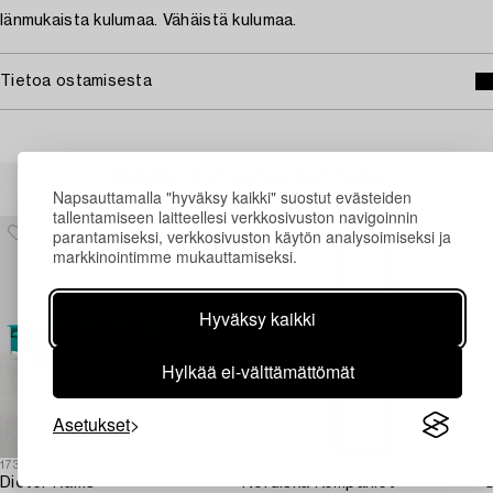
Iänmukaista kulumaa. Vähäistä kulumaa.
Tietoa ostamisesta
Muiden katsomia kohteita
Napsauttamalla "hyväksy kaikki" suostut evästeiden
tallentamiseen laitteellesi verkkosivuston navigoinnin
parantamiseksi, verkkosivuston käytön analysoimiseksi ja
markkinointimme mukauttamiseksi.
Hyväksy kaikki
Hylkää ei-välttämättömät
Asetukset
1731279
1691780
1
Dieter Rams
Nordiska Kompaniet
S