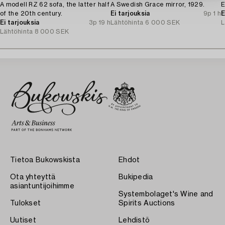
A modell RZ 62 sofa, the latter half
A Swedish Grace mirror, 1929.
E
of the 20th century.
Ei tarjouksia
9p 1 h
E
Ei tarjouksia
3p 19 h
Lähtöhinta
6 000 SEK
L
Lähtöhinta
8 000 SEK
Tietoa Bukowskista
Ehdot
Ota yhteyttä
Bukipedia
asiantuntijoihimme
Systembolaget's Wine and
Tulokset
Spirits Auctions
Uutiset
Lehdistö