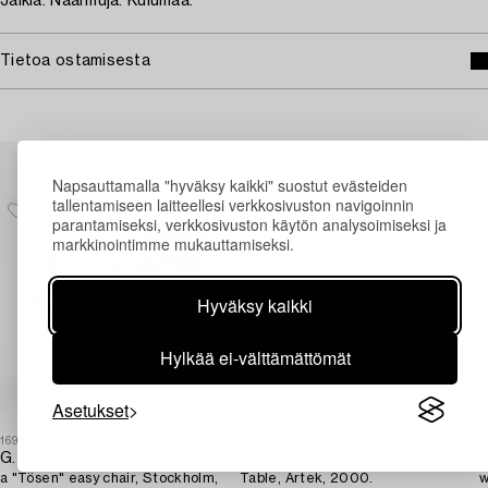
Jälkiä. Naarmuja. Kulumaa.
Tietoa ostamisesta
Muiden katsomia kohteita
Napsauttamalla "hyväksy kaikki" suostut evästeiden
tallentamiseen laitteellesi verkkosivuston navigoinnin
parantamiseksi, verkkosivuston käytön analysoimiseksi ja
markkinointimme mukauttamiseksi.
Hyväksy kaikki
Hylkää ei-välttämättömät
Asetukset
1697171
1732126
1
G. A. Berg,
Alvar Aalto
L
a "Tösen" easy chair, Stockholm,
Table, Artek, 2000.
w