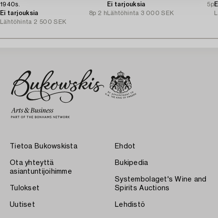
1940s.
Ei tarjouksia
5p
E
Ei tarjouksia
8p 2 h
Lähtöhinta
3 000 SEK
L
Lähtöhinta
2 500 SEK
Tietoa Bukowskista
Ehdot
Ota yhteyttä
Bukipedia
asiantuntijoihimme
Systembolaget's Wine and
Tulokset
Spirits Auctions
Uutiset
Lehdistö