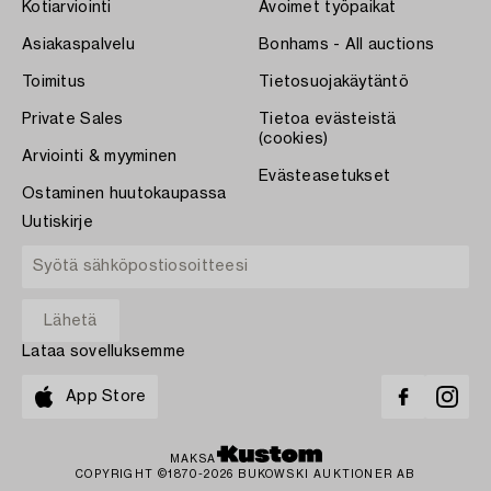
Kotiarviointi
Avoimet työpaikat
Asiakaspalvelu
Bonhams - All auctions
Toimitus
Tietosuojakäytäntö
Private Sales
Tietoa evästeistä
(cookies)
Arviointi & myyminen
Evästeasetukset
Ostaminen huutokaupassa
Uutiskirje
Lataa sovelluksemme
App Store
MAKSA
COPYRIGHT ©1870-2026 BUKOWSKI AUKTIONER AB