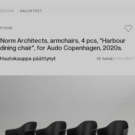
DESIGN
KALUSTEET
1715156
Norm Architects, armchairs, 4 pcs, "Harbour
dining chair", for Audo Copenhagen, 2020s.
Huutokauppa päättynyt
13. heinä
21:04 CEST