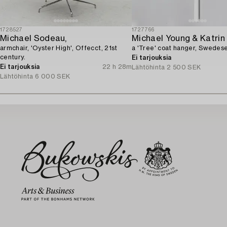
1728527
1727766
Michael Sodeau,
armchair, 'Oyster High', Offecct, 21st
a 'Tree' coat hanger, Swedese
century.
Ei tarjouksia
Ei tarjouksia
22 h 28m
Lähtöhinta
2 500 SEK
Lähtöhinta
6 000 SEK