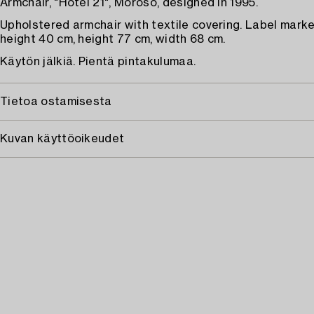
Armchair, "Hotel 21", Moroso, designed in 1995.
Upholstered armchair with textile covering. Label mark
height 40 cm, height 77 cm, width 68 cm.
Käytön jälkiä. Pientä pintakulumaa.
Tietoa ostamisesta
Kuvan käyttöoikeudet