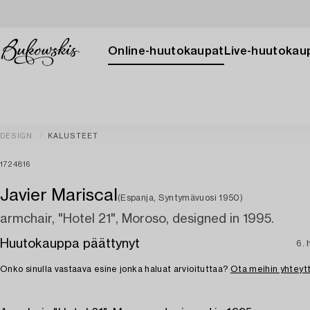
Online-huutokaupat
Live-huutokau
DESIGN
KALUSTEET
1724816
Javier Mariscal
(Espanja, Syntymävuosi 1950)
armchair, "Hotel 21", Moroso, designed in 1995.
Huutokauppa päättynyt
6. 
Onko sinulla vastaava esine jonka haluat arvioituttaa?
Ota meihin yhteyt