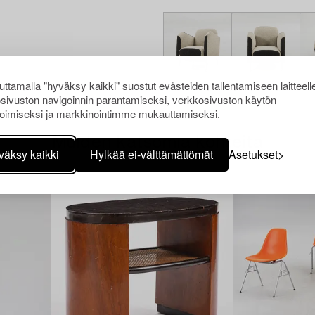
ttamalla "hyväksy kaikki" suostut evästeiden tallentamiseen laitteell
sivuston navigoinnin parantamiseksi, verkkosivuston käytön
oimiseksi ja markkinointimme mukauttamiseksi.
Muiden katsomia kohteita
väksy kaikki
Hylkää ei-välttämättömät
Asetukset