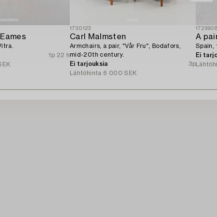
1730123
172990
y Eames
Carl Malmsten
A pai
itra.
Armchairs, a pair, "Vår Fru", Bodafors,
Spain, 
mid-20th century.
1p 22 h
Ei tarj
Ei tarjouksia
3p
SEK
Lähtöh
Lähtöhinta
6 000 SEK