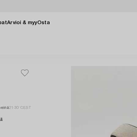
pat
Arvioi & myy
Osta
heinä
21:30 CEST
tä