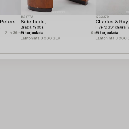
1691772
1730379
Michael Young & Katrin Petersdottir,
Side table,
Charles & Ra
.
Brazil, 1930s.
Five 'DSS' chairs, V
21 h 36m
Ei tarjouksia
9p
Ei tarjouksia
Lähtöhinta
3 000 SEK
Lähtöhinta
3 000 