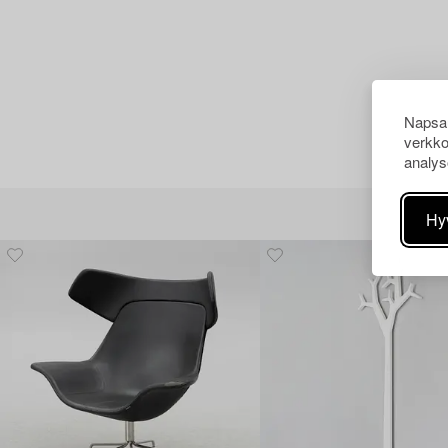
Napsau
verkko
analys
Hy