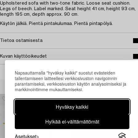
Upholstered sofa with two-tone fabric. Loose seat cushion.
Legs of beech. Label marked. Seat height 41 cm, height 93 cm,
length 195 cm, depth approx. 90 cm.
Käytön jälkiä. Pientä pintakulumaa. Pientä pintapölyä.
Tietoa ostamisesta
Kuvan käyttöoikeudet
Napsauttamalla "hyväksy kaikki" suostut evästeiden
tallentamiseen laitteellesi verkkosivuston navigoinnin
Muiden katsomia kohteita
parantamiseksi, verkkosivuston käytön analysoimiseksi ja
markkinointimme mukauttamiseksi.
Hyväksy kaikki
Hylkää ei-välttämättömät
Asetukset