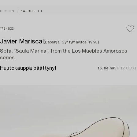
DESIGN
KALUSTEET
1724822
Javier Mariscal
(Espanja, Syntymävuosi 1950)
Sofa, “Saula Marina”, from the Los Muebles Amorosos
series.
Huutokauppa päättynyt
16. heinä
20:12 CEST