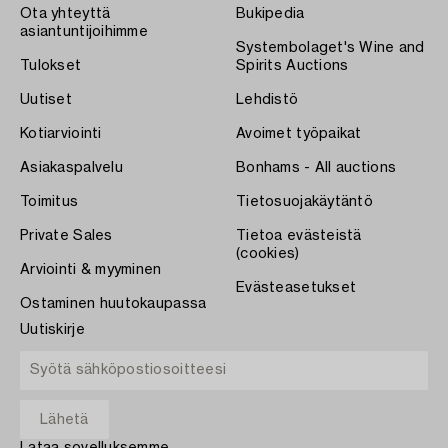
Ota yhteyttä
Bukipedia
asiantuntijoihimme
Systembolaget's Wine and
Tulokset
Spirits Auctions
Uutiset
Lehdistö
Kotiarviointi
Avoimet työpaikat
Asiakaspalvelu
Bonhams - All auctions
Toimitus
Tietosuojakäytäntö
Private Sales
Tietoa evästeistä
(cookies)
Arviointi & myyminen
Evästeasetukset
Ostaminen huutokaupassa
Uutiskirje