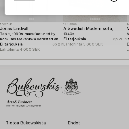
1732128
1730805
1
Jonas Lindvall
A Swedish Modern sofa,
M
Table, 1990s, manufactured by
1940s.
A
Kockums Mekaniska Verkstad and
Ei tarjouksia
2p 20 h
I
AIT Snickeri.
Ei tarjouksia
6p 2 h
Lähtöhinta
5 000 SEK
E
Lähtöhinta
4 000 SEK
L
Tietoa Bukowskista
Ehdot