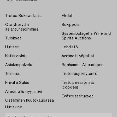
Tietoa Bukowskista
Ehdot
Ota yhteyttä
Bukipedia
asiantuntijoihimme
Systembolaget's Wine and
Tulokset
Spirits Auctions
Uutiset
Lehdistö
Kotiarviointi
Avoimet työpaikat
Asiakaspalvelu
Bonhams - All auctions
Toimitus
Tietosuojakäytäntö
Private Sales
Tietoa evästeistä
(cookies)
Arviointi & myyminen
Evästeasetukset
Ostaminen huutokaupassa
Uutiskirje