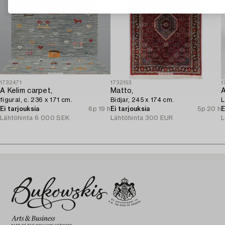
1732471
1732153
1
A Kelim carpet,
Matto,
figural, c. 236 x 171 cm.
Bidjar, 245 x 174 cm.
L
Ei tarjouksia
6p 19 h
Ei tarjouksia
5p 20 h
E
Lähtöhinta
6 000 SEK
Lähtöhinta
300 EUR
L