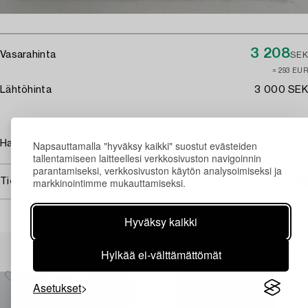
3 208
Vasarahinta
SEK
≈ 293 EUR
Lähtöhinta
3 000 SEK
Hapsuvaurioita.
Napsauttamalla "hyväksy kaikki" suostut evästeiden
tallentamiseen laitteellesi verkkosivuston navigoinnin
parantamiseksi, verkkosivuston käytön analysoimiseksi ja
markkinointimme mukauttamiseksi.
Tietoa ostamisesta
Hyväksy kaikki
Muiden katsomia kohteita
Hylkää ei-välttämättömät
Asetukset