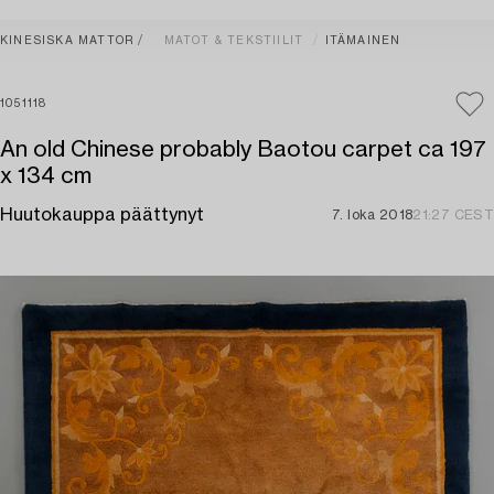
KINESISKA MATTOR
MATOT & TEKSTIILIT
ITÄMAINEN
1051118
An old Chinese probably Baotou carpet ca 197
x 134 cm
Huutokauppa päättynyt
7. loka 2018
21:27 CEST