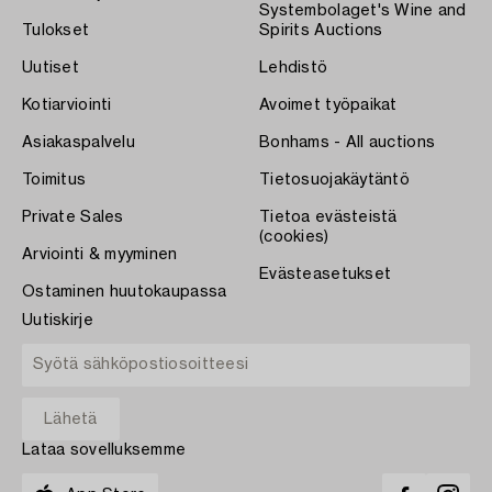
Systembolaget's Wine and
Tulokset
Spirits Auctions
Uutiset
Lehdistö
Kotiarviointi
Avoimet työpaikat
Asiakaspalvelu
Bonhams - All auctions
Toimitus
Tietosuojakäytäntö
Private Sales
Tietoa evästeistä
(cookies)
Arviointi & myyminen
Evästeasetukset
Ostaminen huutokaupassa
Uutiskirje
Lataa sovelluksemme