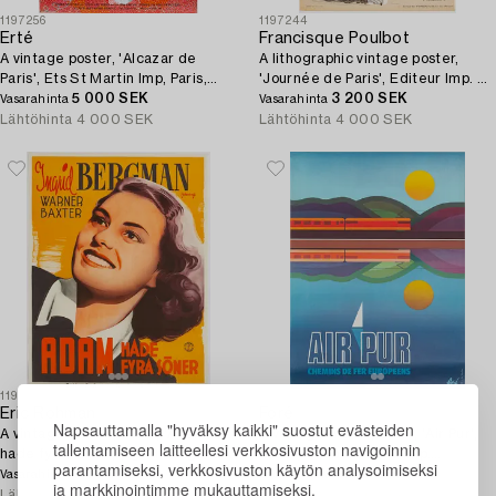
1197256
1197244
Erté
Francisque Poulbot
A vintage poster, 'Alcazar de
A lithographic vintage poster,
Paris', Ets St Martin Imp, Paris,
'Journée de Paris', Editeur Imp. H.
France, circa 1970.
5 000 SEK
Chachoin, Paris, France, 1917.
3 200 SEK
Vasarahinta
Vasarahinta
Lähtöhinta
4 000 SEK
Lähtöhinta
4 000 SEK
1197239
1197255
Eric Rohman
Foré
Napsauttamalla "hyväksy kaikki" suostut evästeiden
A vintage movie poster, 'Adam
A vintage travel poster, 'Air Pur',
tallentamiseen laitteellesi verkkosivuston navigoinnin
hade fyra söner', Ingrid Bergman,
SNCF, Chabrillac s.a. Imp.
parantamiseksi, verkkosivuston käytön analysoimiseksi
J. Olséns Litografiska Anstalt,
3 000 SEK
Toulouse Paris, France, 1974.
2 250 SEK
Vasarahinta
Vasarahinta
ja markkinointimme mukauttamiseksi.
1941.
Lähtöhinta
3 000 SEK
Lähtöhinta
1 500 SEK