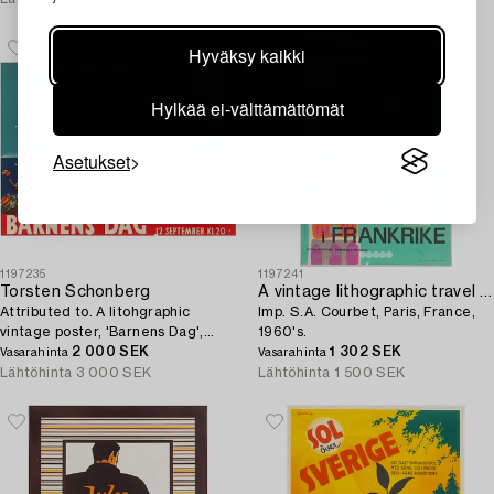
Hyväksy kaikki
Hylkää ei-välttämättömät
Asetukset
1197235
1197241
Torsten Schonberg
A vintage lithographic travel poster 'På lyckad semester i Frankrike',
Attributed to. A litohgraphic
Imp. S.A. Courbet, Paris, France,
vintage poster, 'Barnens Dag',
1960's.
1920's.
2 000 SEK
1 302 SEK
Vasarahinta
Vasarahinta
Lähtöhinta
3 000 SEK
Lähtöhinta
1 500 SEK