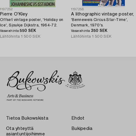
1197252
1197258
Pierre O'Kley
A lithographic vintage poster,
Offset vintage poster, 'Holiday on
'Benneweis Circus Star-Time',
Ice', Sjoukje Dijkstra, 1964-72.
Denmark, 1970's.
550 SEK
350 SEK
Vasarahinta
Vasarahinta
Lähtöhinta
1 500 SEK
Lähtöhinta
1 500 SEK
Tietoa Bukowskista
Ehdot
Ota yhteyttä
Bukipedia
asiantuntijoihimme