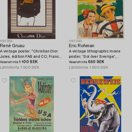
1197259
1197240
René Gruau
Eric Rohman
A vintage poster, "Christian Dior
A vintage lithographic movie
Jules, édition FAB and CO, France,
poster, 'Sol över Sverige',
1980's.
1 100 SEK
Ljunglöfs, Stockholm, 1938.
650 SEK
Vasarahinta
Vasarahinta
Lähtöhinta
1 500 SEK
Lähtöhinta
1 500 SEK