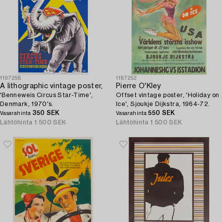
1197258
1197252
A lithographic vintage poster,
Pierre O'Kley
'Benneweis Circus Star-Time',
Offset vintage poster, 'Holiday on
Denmark, 1970's.
Ice', Sjoukje Dijkstra, 1964-72.
350 SEK
550 SEK
Vasarahinta
Vasarahinta
Lähtöhinta
1 500 SEK
Lähtöhinta
1 500 SEK