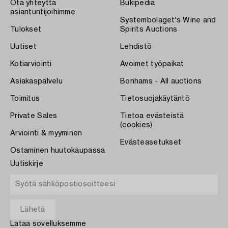
Ota yhteyttä
Bukipedia
asiantuntijoihimme
Systembolaget's Wine and
Tulokset
Spirits Auctions
Uutiset
Lehdistö
Kotiarviointi
Avoimet työpaikat
Asiakaspalvelu
Bonhams - All auctions
Toimitus
Tietosuojakäytäntö
Private Sales
Tietoa evästeistä
(cookies)
Arviointi & myyminen
Evästeasetukset
Ostaminen huutokaupassa
Uutiskirje
Lataa sovelluksemme