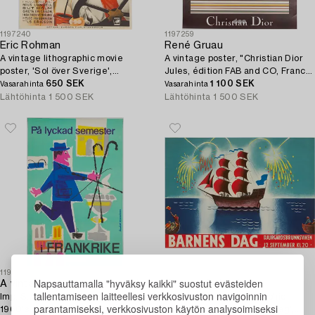
1197240
1197259
Eric Rohman
René Gruau
A vintage lithographic movie
A vintage poster, "Christian Dior
poster, 'Sol över Sverige',
Jules, édition FAB and CO, France,
Ljunglöfs, Stockholm, 1938.
650 SEK
1980's.
1 100 SEK
Vasarahinta
Vasarahinta
Lähtöhinta
1 500 SEK
Lähtöhinta
1 500 SEK
1197241
1197235
Napsauttamalla "hyväksy kaikki" suostut evästeiden
A vintage lithographic travel poster 'På lyckad semester i Frankrike',
Torsten Schonberg
tallentamiseen laitteellesi verkkosivuston navigoinnin
Imp. S.A. Courbet, Paris, France,
Attributed to. A litohgraphic
parantamiseksi, verkkosivuston käytön analysoimiseksi
1960's.
vintage poster, 'Barnens Dag',