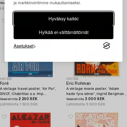
ja markkinointimme mukauttamiseksi.
1 302 SEK
1920's.
2 000 SEK
Vasarahinta
Vasarahinta
Lähtöhinta
1 500 SEK
Lähtöhinta
3 000 SEK
Hyväksy kaikki
Hylkää ei-välttämättömät
Asetukset
1197255
1197239
Foré
Eric Rohman
A vintage travel poster, 'Air Pur',
A vintage movie poster, 'Adam
SNCF, Chabrillac s.a. Imp.
hade fyra söner', Ingrid Bergman,
Toulouse Paris, France, 1974.
2 250 SEK
J. Olséns Litografiska Anstalt,
3 000 SEK
Vasarahinta
Vasarahinta
1941.
Lähtöhinta
1 500 SEK
Lähtöhinta
3 000 SEK