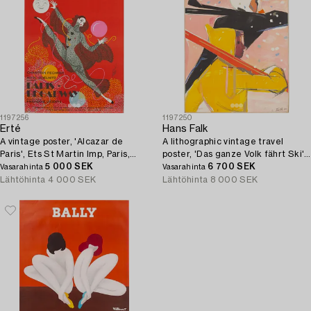
1197256
1197250
Erté
Hans Falk
A vintage poster, 'Alcazar de
A lithographic vintage travel
Paris', Ets St Martin Imp, Paris,
poster, 'Das ganze Volk fährt Ski',
France, circa 1970.
5 000 SEK
Switzerland, 1943.
6 700 SEK
Vasarahinta
Vasarahinta
Lähtöhinta
4 000 SEK
Lähtöhinta
8 000 SEK