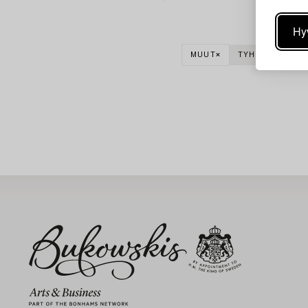
Hy
MUUT
TYHJENNÄ KAIK