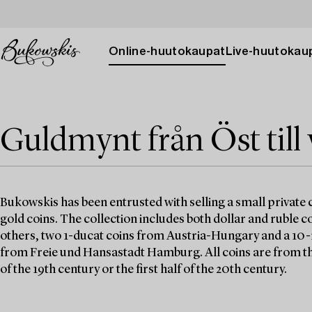
Online-huutokaupat
Live-huutokau
Guldmynt från Öst till 
Bukowskis has been entrusted with selling a small private c
gold coins. The collection includes both dollar and ruble 
others, two 1-ducat coins from Austria-Hungary and a 10
from Freie und Hansastadt Hamburg. All coins are from th
of the 19th century or the first half of the 20th century.