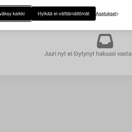
väksy kaikki
Hylkää ei-välttämättömät
Asetukset
KI
Juuri nyt ei löytynyt hakuasi vasta