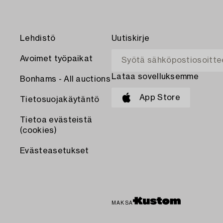
Lehdistö
Uutiskirje
Avoimet työpaikat
Lataa sovelluksemme
Bonhams - All auctions
App Store
Tietosuojakäytäntö
Tietoa evästeistä
(cookies)
Evästeasetukset
MAKSA