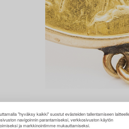
ttamalla "hyväksy kaikki" suostut evästeiden tallentamiseen laitteell
sivuston navigoinnin parantamiseksi, verkkosivuston käytön
oimiseksi ja markkinointimme mukauttamiseksi.