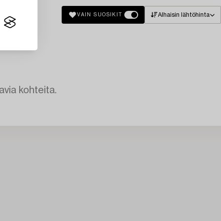
Alhaisin lähtöhinta
VAIN SUOSIKIT
avia kohteita.