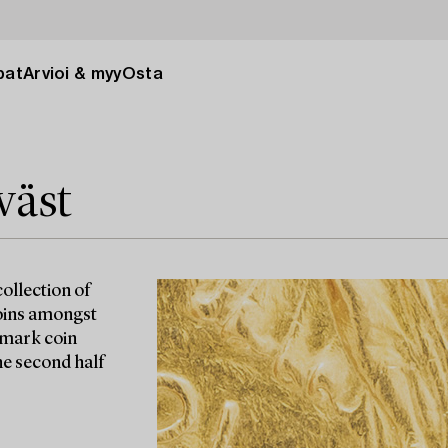
pat
Arvioi & myy
Osta
väst
ollection of
coins amongst
-mark coin
e second half