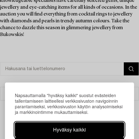
knowledgeable specialists have carefully selected gems, unique
jewellery and eye-catching items for all kinds of occasions. In the
auction you will find everything from cocktail rings to jewellery
with diamonds and pearls in trendy autumn colours. Take the
chance to dazzle this season in glimmering jewellery from
Bukowskis!
Suodatin
Napsauttamalla "hyväksy kaikki" suostut evästeiden
tallentamiseen laitteellesi verkkosivuston navigoinnin
parantamiseksi, verkkosivuston käytön analysoimiseksi
ja markkinointimme mukauttamiseksi.
Juuri nyt ei löytynyt hakuasi vastaavia kohteita.
Hyväksy kaikki