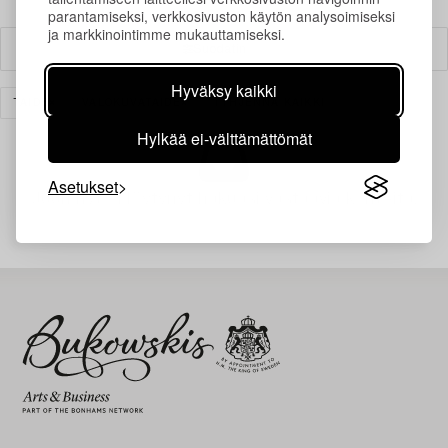
parantamiseksi, verkkosivuston käytön analysoimiseksi
ja markkinointimme mukauttamiseksi.
Suodatin
Hyväksy kaikki
TAIDE
VALOKUVATAIDE
TYHJENNÄ KAIKKI
Hylkää ei-välttämättömät
Asetukset
Juuri nyt ei löytynyt hakuasi vastaavia kohteita.