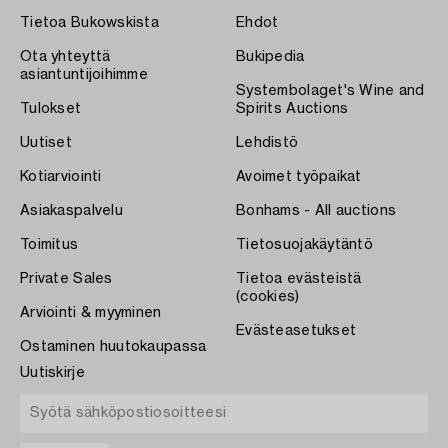
Tietoa Bukowskista
Ehdot
Ota yhteyttä
Bukipedia
asiantuntijoihimme
Systembolaget's Wine and
Tulokset
Spirits Auctions
Uutiset
Lehdistö
Kotiarviointi
Avoimet työpaikat
Asiakaspalvelu
Bonhams - All auctions
Toimitus
Tietosuojakäytäntö
Private Sales
Tietoa evästeistä
(cookies)
Arviointi & myyminen
Evästeasetukset
Ostaminen huutokaupassa
Uutiskirje