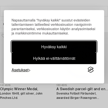
Suodatin
Napsauttamalla "hyväksy kaikki" suostut evästeiden
tallentamiseen laitteellesi verkkosivuston navigoinnin
HOPEA
MUUT
TYHJENNÄ KAIKKI
parantamiseksi, verkkosivuston käytön analysoimiseksi
ja markkinointimme mukauttamiseksi.
Hyväksy kaikki
Hylkää ei-välttämättömät
Asetukset
1304516
1304515
Olympic Winner Medal,
A Swedish parcel-gilt and enamel pin,
London 1948, gilt silver, John
Svenska Fotboll Förbundet,
Pinches Ltd.
awarded Birger Rosengren
Olympic gold, London, 1948.