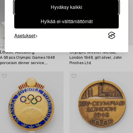
Hyväksy kaikki
Hylkää ei-välttämättömät
Asetukset
1304514
1304516
Louise Adelborg
Olympic Winner Medal,
A 58 pcs Olympic Games 1948
London 1948, gilt silver, John
porcelain dinner service,
Pinches Ltd.
Rörstrand, Sweden.