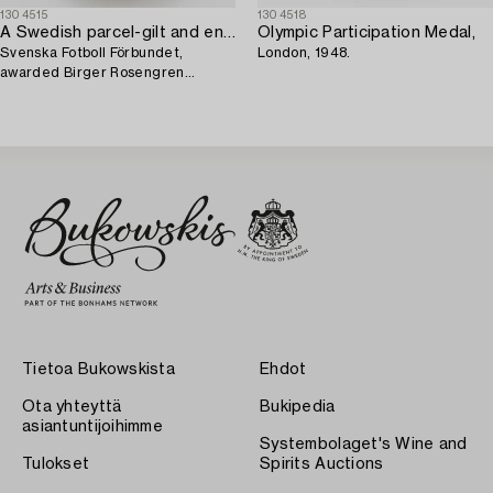
1304515
1304518
A Swedish parcel-gilt and enamel pin,
Olympic Participation Medal,
Svenska Fotboll Förbundet,
London, 1948.
awarded Birger Rosengren
Olympic gold, London, 1948.
Tietoa Bukowskista
Ehdot
Ota yhteyttä
Bukipedia
asiantuntijoihimme
Systembolaget's Wine and
Tulokset
Spirits Auctions