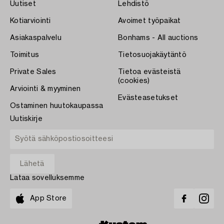
Uutiset
Lehdistö
Kotiarviointi
Avoimet työpaikat
Asiakaspalvelu
Bonhams - All auctions
Toimitus
Tietosuojakäytäntö
Private Sales
Tietoa evästeistä
(cookies)
Arviointi & myyminen
Evästeasetukset
Ostaminen huutokaupassa
Uutiskirje
Lataa sovelluksemme
App Store