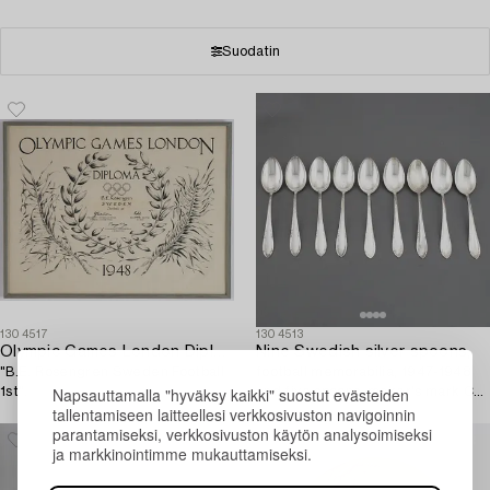
Suodatin
1304517
1304513
Olympic Games London Diploma 1948,
Nine Swedish silver spoons,
"B.E. Rosengren Sweden Football
football memorabilia, 1947-1948
Napsauttamalla "hyväksy kaikki" suostut evästeiden
1st".
and five spoons, maker's mark CG
tallentamiseen laitteellesi verkkosivuston navigoinnin
Hallberg, Stockholm, 1947.
parantamiseksi, verkkosivuston käytön analysoimiseksi
ja markkinointimme mukauttamiseksi.