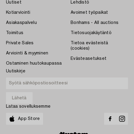
Uutiset
Lehdistö
Kotiarviointi
Avoimet työpaikat
Asiakaspalvelu
Bonhams - All auctions
Toimitus
Tietosuojakäytäntö
Private Sales
Tietoa evästeistä
(cookies)
Arviointi & myyminen
Evästeasetukset
Ostaminen huutokaupassa
Uutiskirje
Lataa sovelluksemme
App Store