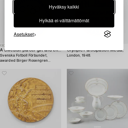
Hyväksy kaikki
Hylkää ei-välttämättömät
Asetukset
1304515
1304518
A Swedish parcel-gilt and enamel pin,
Olympic Participation Medal,
Svenska Fotboll Förbundet,
London, 1948.
awarded Birger Rosengren
Olympic gold, London, 1948.