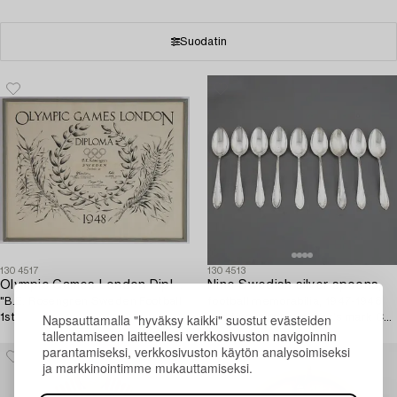
Suodatin
1304517
1304513
Olympic Games London Diploma 1948,
Nine Swedish silver spoons,
"B.E. Rosengren Sweden Football
football memorabilia, 1947-1948
Napsauttamalla "hyväksy kaikki" suostut evästeiden
1st".
and five spoons, maker's mark CG
tallentamiseen laitteellesi verkkosivuston navigoinnin
Hallberg, Stockholm, 1947.
parantamiseksi, verkkosivuston käytön analysoimiseksi
ja markkinointimme mukauttamiseksi.