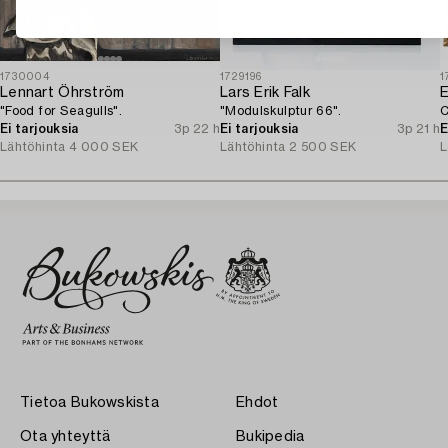
1730004
1729196
1
Lennart Öhrström
Lars Erik Falk
E
"Food for Seagulls".
"Modulskulptur 66".
C
Ei tarjouksia
3p 22 h
Ei tarjouksia
3p 21 h
E
Lähtöhinta
4 000 SEK
Lähtöhinta
2 500 SEK
L
Tietoa Bukowskista
Ehdot
Ota yhteyttä
Bukipedia