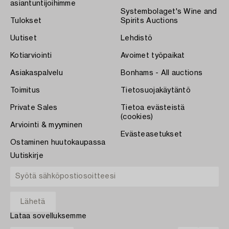
asiantuntijoihimme
Systembolaget's Wine and
Tulokset
Spirits Auctions
Uutiset
Lehdistö
Kotiarviointi
Avoimet työpaikat
Asiakaspalvelu
Bonhams - All auctions
Toimitus
Tietosuojakäytäntö
Private Sales
Tietoa evästeistä
(cookies)
Arviointi & myyminen
Evästeasetukset
Ostaminen huutokaupassa
Uutiskirje
Lataa sovelluksemme