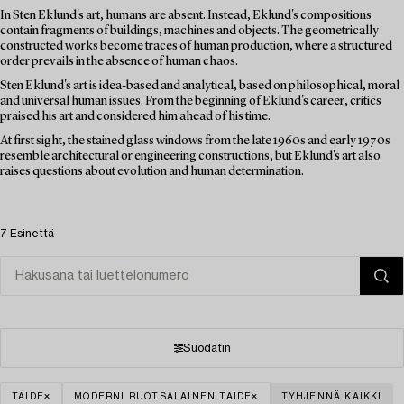
In Sten Eklund's art, humans are absent. Instead, Eklund's compositions
contain fragments of buildings, machines and objects. The geometrically
constructed works become traces of human production, where a structured
order prevails in the absence of human chaos.
Sten Eklund's art is idea-based and analytical, based on philosophical, moral
and universal human issues. From the beginning of Eklund's career, critics
praised his art and considered him ahead of his time.
At first sight, the stained glass windows from the late 1960s and early 1970s
resemble architectural or engineering constructions, but Eklund's art also
raises questions about evolution and human determination.
7 Esinettä
Suodatin
TAIDE
MODERNI RUOTSALAINEN TAIDE
TYHJENNÄ KAIKKI