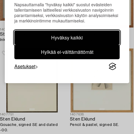
Napsauttamalla "hyväksy kaikki" suostut evästeiden
tallentamiseen laitteellesi verkkosivuston navigoinnin
parantamiseksi, verkkosivuston käytön analysoimiseksi
ja markkinointimme mukauttamiseksi.
1407691
1407675
Sten Eklund
Sten Eklund
Hyväksy kaikki
Ink & watercolour.
Ink, signed SE.
Hylkää ei-välttämättömät
Asetukset
1407751
1407638
Sten Eklund
Sten Eklund
Gouache, signed SE and dated
Pencil & pastel, signed SE.
-00.