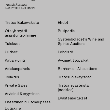
Tietoa Bukowskista
Ehdot
Ota yhteyttä
Bukipedia
asiantuntijoihimme
Systembolaget's Wine and
Tulokset
Spirits Auctions
Uutiset
Lehdistö
Kotiarviointi
Avoimet työpaikat
Asiakaspalvelu
Bonhams - All auctions
Toimitus
Tietosuojakäytäntö
Private Sales
Tietoa evästeistä
(cookies)
Arviointi & myyminen
Evästeasetukset
Ostaminen huutokaupassa
Uutiskirje