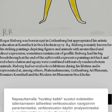
Roger Risberg was born in 1956 in Gothenburg but appropriated his artistic
education at Konstfack in Stockholm in 1979–84. Risberg is mainly known for
his striking paintings depicting figures and animals with an unrefined and
direct expression, sometimes reminiscent of graffiti. Risberg had his big
breakthrough at the end of the 1980s with expressive paintings in black and
red where elation and agony were combined with naively rendered totem
animals. Risberg had several solo exhibitions during his lifetime and is
represented at, among others, Nationalmuseum, Gothenburg Art Museum,
Bonniers Konsthall and the Modern Art Museum in Stockholm.
Napsauttamalla "hyväksy kaikki" suostut evästeiden
tallentamiseen laitteellesi verkkosivuston navigoinnin
parantamiseksi, verkkosivuston käytön analysoimiseksi