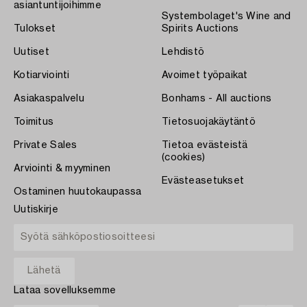
asiantuntijoihimme
Systembolaget's Wine and
Tulokset
Spirits Auctions
Uutiset
Lehdistö
Kotiarviointi
Avoimet työpaikat
Asiakaspalvelu
Bonhams - All auctions
Toimitus
Tietosuojakäytäntö
Private Sales
Tietoa evästeistä
(cookies)
Arviointi & myyminen
Evästeasetukset
Ostaminen huutokaupassa
Uutiskirje
Lataa sovelluksemme