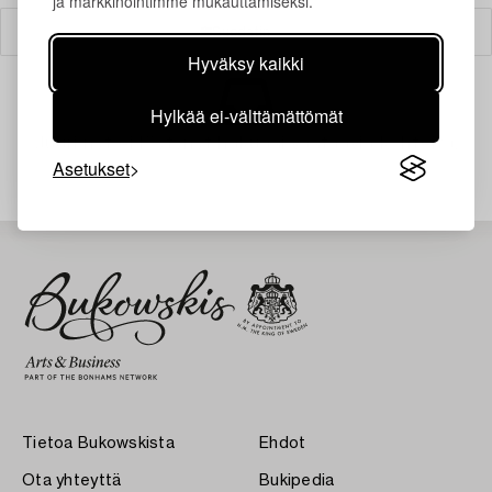
ja markkinointimme mukauttamiseksi.
Suodatin
Hyväksy kaikki
Hylkää ei-välttämättömät
Juuri nyt ei löytynyt hakuasi vastaavia kohteita.
Asetukset
Tietoa Bukowskista
Ehdot
Ota yhteyttä
Bukipedia