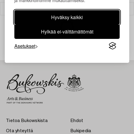
ja markkinointimme mukauttamiseksi.
Suodatin
Hyväksy kaikki
Hylkää ei-välttämättömät
Juuri nyt ei löytynyt hakuasi vastaavia kohteita.
Asetukset
Tietoa Bukowskista
Ehdot
Ota yhteyttä
Bukipedia