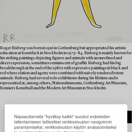
Roger Risberg was born in 1956 in Gothenburg but appropriated his artistic
education at Konstfack in Stockholm in 1979–84. Risberg is mainly known for
his striking paintings depicting figures and animals with an unrefined and
direct expression, sometimes reminiscent of graffiti. Risberg had his big
breakthrough at the end of the 1980s with expressive paintings in black and
red where elation and agony were combined with naively rendered totem
animals. Risberg had several solo exhibitions during his lifetime and is
represented at, among others, Nationalmuseum, Gothenburg Art Museum,
Bonniers Konsthall and the Modern Art Museum in Stockholm.
Napsauttamalla "hyväksy kaikki" suostut evästeiden
tallentamiseen laitteellesi verkkosivuston navigoinnin
parantamiseksi, verkkosivuston käytön analysoimiseksi