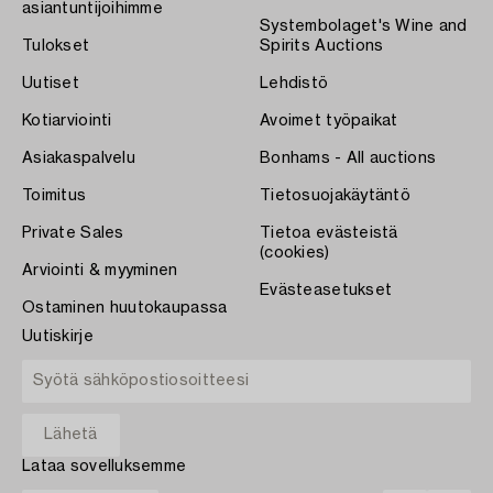
asiantuntijoihimme
Systembolaget's Wine and
Tulokset
Spirits Auctions
Uutiset
Lehdistö
Kotiarviointi
Avoimet työpaikat
Asiakaspalvelu
Bonhams - All auctions
Toimitus
Tietosuojakäytäntö
Private Sales
Tietoa evästeistä
(cookies)
Arviointi & myyminen
Evästeasetukset
Ostaminen huutokaupassa
Uutiskirje
Lataa sovelluksemme