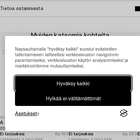
Tietoa ostamisesta
Muiden katsomia kohteita
Napsauttamalla "hyväksy kaikki" suostut evästeiden
tallentamiseen laitteellesi verkkosivuston navigoinnin
parantamiseksi, verkkosivuston käytön analysoimiseksi ja
markkinointimme mukauttamiseksi.
Hyväksy kaikki
Hylkää ei-välttämättömät
Asetukset
1717293
1717294
1
A Southeast Asian figure of a Buddha,
A Southeast Asian figure of a Buddha,
20th century.
20th century.
C
Ei tarjouksia
6p 19 h
Ei tarjouksia
6p 20 h
E
Lähtöhinta
4 000 SEK
Lähtöhinta
4 000 SEK
L