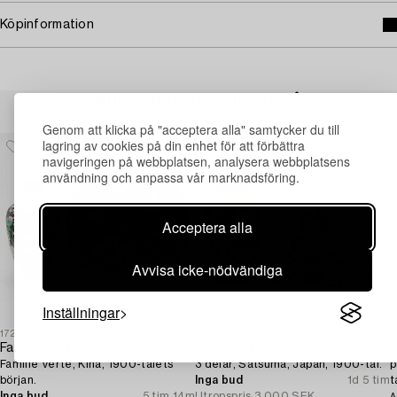
Köpinformation
Andra har även tittat på
Genom att klicka på "acceptera alla" samtycker du till
lagring av cookies på din enhet för att förbättra
navigeringen på webbplatsen, analysera webbplatsens
användning och anpassa vår marknadsföring.
Acceptera alla
Avvisa icke-nödvändiga
Inställningar
1729476
1729482
1
Fat samt vas,
Parti porslin,
P
Famille Verte, Kina, 1900-talets
3 delar, Satsuma, Japan, 1900-tal.
p
början.
Inga bud
1d 5 tim
t
Inga bud
5 tim 14m
Utropspris
3 000 SEK