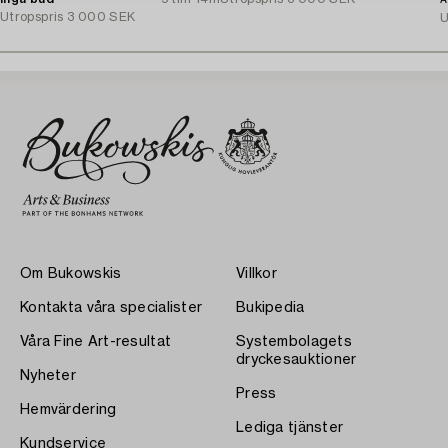
A
Utropspris
3 000 SEK
U
Om Bukowskis
Villkor
Kontakta våra specialister
Bukipedia
Våra Fine Art-resultat
Systembolagets
dryckesauktioner
Nyheter
Press
Hemvärdering
Lediga tjänster
Kundservice