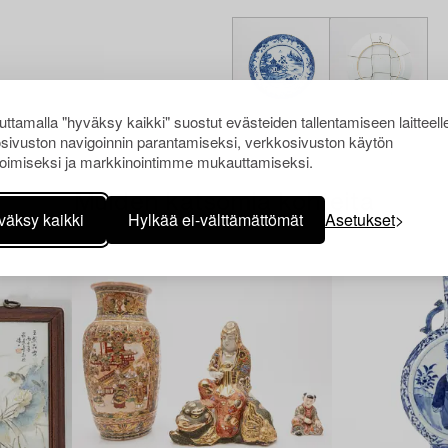
ttamalla "hyväksy kaikki" suostut evästeiden tallentamiseen laitteell
sivuston navigoinnin parantamiseksi, verkkosivuston käytön
oimiseksi ja markkinointimme mukauttamiseksi.
Muiden katsomia kohteita
väksy kaikki
Hylkää ei-välttämättömät
Asetukset