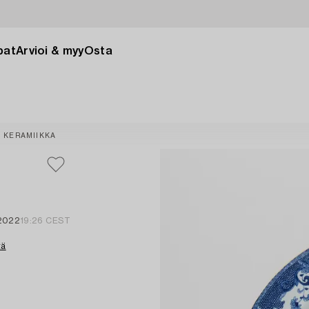
pat
Arvioi & myy
Osta
KERAMIIKKA
 2022
19:26 CEST
tä