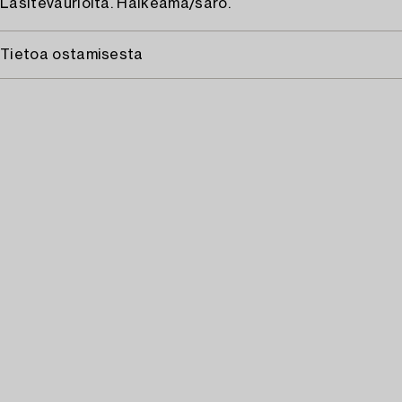
Lasitevaurioita. Halkeama/särö.
Tietoa ostamisesta