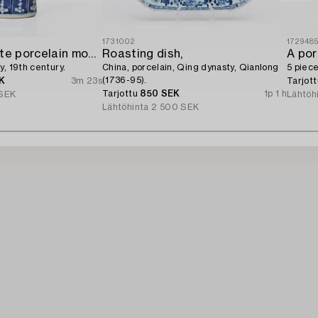
1731002
172948
A blue and white porcelain moon flask,
Roasting dish,
A por
y, 19th century.
China, porcelain, Qing dynasty, Qianlong
5 piece
(1736-95).
K
3m 23s
Tarjot
Tarjottu
850 SEK
1p 1 h
SEK
Lähtöh
Lähtöhinta
2 500 SEK