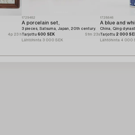
1729482
1728646
A porcelain set,
3 pieces, Satsuma, Japan, 20th century.
China, Qing dynast
4p 23 h
Tarjottu
600 SEK
51m 23s
Tarjottu
2 000 SE
Lähtöhinta
3 000 SEK
Lähtöhinta
4 000 