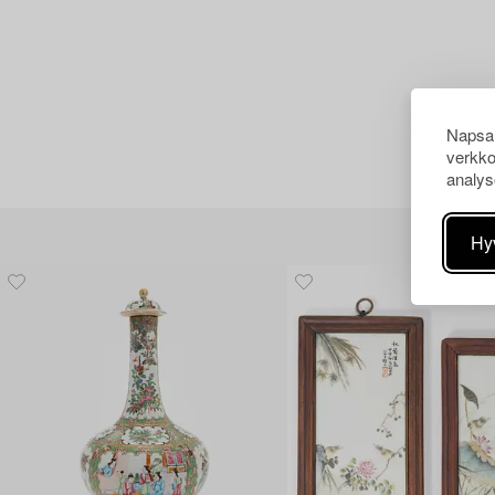
Napsau
verkko
analys
Hy