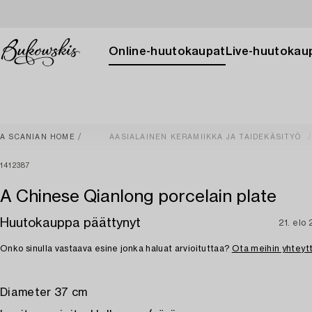
Online-huutokaupat
Live-huutokau
A SCANIAN HOME
AASIALAINEN KERAMIIKKA JA TAIDEKÄSITYÖ
1412387
A Chinese Qianlong porcelain plate
Huutokauppa päättynyt
21. elo
Onko sinulla vastaava esine jonka haluat arvioituttaa?
Ota meihin yhteyt
Diameter 37 cm