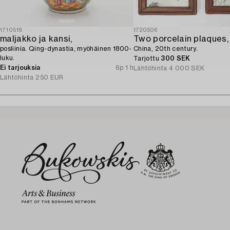
1710518
1720506
maljakko ja kansi,
Two porcelain plaques,
posliinia. Qing-dynastia, myöhäinen 1800-
China, 20th century.
luku.
Tarjottu
300 SEK
Ei tarjouksia
6p 1 h
Lähtöhinta
4 000 SEK
Lähtöhinta
250 EUR