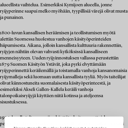
alueellista vaihtelua. Esimerkiksi Kymijoen alueella, jonne
ryijyperinne saapui melko myöhään, tyypillisiä värejä olivat musta
ja punainen.
1800-luvun kansallisen heräämisen ja teollistumisen myötä
alettiin Suomessa huolestua vanhojen käsityöperinteiden
hiipumisesta. Aikana, jolloin kansallista kulttuuria rakennettiin,
ryijyjen nähtiin olevan vahvasti kytköksissä kansalliseen
menneisyyteen. Uuden ryijyinnostuksen vallassa perustettiin
1879 Suomen Käsityön Ystävät, joka pyrki elvyttämään
ryijyperinnettä keräilemällä ja toistamalla vanhoja kansanomaisia
ryijymalleja sekä luomaan uutta kansallista tyyliä. Myös taiteilijat
olivat kiinnostuneita suomalaisesta käsityöperinteestä, ja
esimerkiksi Akseli Gallen-Kallela keräili vanhoja
talonpoikaisryijyjä käyttäen niitä kotinsa ja ateljeensa
sisustuksessa.
1900-luvulle tultaessa ryijyn käyttötarkoitus muuttui, kun
perinteisesti peitteenä käytetty tekstiili sai uuden paikan seinällä