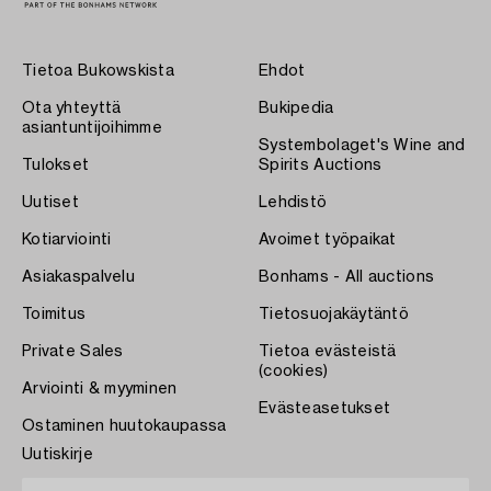
Tietoa Bukowskista
Ehdot
Ota yhteyttä
Bukipedia
asiantuntijoihimme
Systembolaget's Wine and
Tulokset
Spirits Auctions
Uutiset
Lehdistö
Kotiarviointi
Avoimet työpaikat
Asiakaspalvelu
Bonhams - All auctions
Toimitus
Tietosuojakäytäntö
Private Sales
Tietoa evästeistä
(cookies)
Arviointi & myyminen
Evästeasetukset
Ostaminen huutokaupassa
Uutiskirje