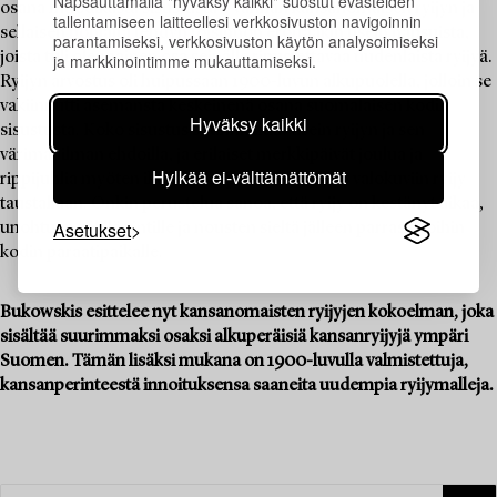
Napsauttamalla "hyväksy kaikki" suostut evästeiden
osana muodikasta sisustusta – vanhan kansanomaisen ryijyn ja
tallentamiseen laitteellesi verkkosivuston navigoinnin
sellaisen pohjalta tehdyn toisinnon erottaakin usein hapsuista,
parantamiseksi, verkkosivuston käytön analysoimiseksi
joista tuli olennainen osa seinälle ripustettavaa uudenlaista ryijyä.
ja markkinointimme mukauttamiseksi.
Ryijyn arvostus oli huipussaan 1900-luvun alkupuolella, jolloin se
vakiinnutti asemansta keskeinenä osana suomalaisen kodin
Hyväksy kaikki
sisustusta. Koko sisustus suunniteltiin usein ryijyn ja sen
värimaailman ehdoilla, ja erilaiset merkkipäivät joulua ja
Hylkää ei-välttämättömät
rippijuhlia myöten ikuistettiin perhe-albumien valokuviin ryijy
taustallaan. Onkin perustelua sanoa, että ryijy on kestänyt aikaa,
Asetukset
unohtuen välillä vintille ja nousten sieltä jälleen parrasvaloihin
kodin paraatipaikalle.
Bukowskis esittelee nyt kansanomaisten ryijyjen kokoelman, joka
sisältää suurimmaksi osaksi alkuperäisiä kansanryijyjä ympäri
Suomen. Tämän lisäksi mukana on 1900-luvulla valmistettuja,
kansanperinteestä innoituksensa saaneita uudempia ryijymalleja.