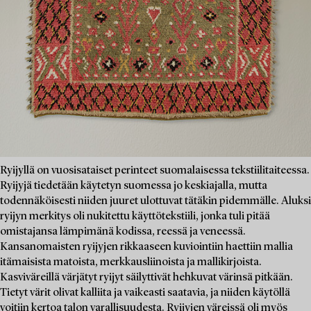
Ryijyllä on vuosisataiset perinteet suomalaisessa tekstiilitaiteessa.
Ryijyjä tiedetään käytetyn suomessa jo keskiajalla, mutta
todennäköisesti niiden juuret ulottuvat tätäkin pidemmälle. Aluksi
ryijyn merkitys oli nukitettu käyttötekstiili, jonka tuli pitää
omistajansa lämpimänä kodissa, reessä ja veneessä.
Kansanomaisten ryijyjen rikkaaseen kuviointiin haettiin mallia
itämaisista matoista, merkkausliinoista ja mallikirjoista.
Kasviväreillä värjätyt ryijyt säilyttivät hehkuvat värinsä pitkään.
Tietyt värit olivat kalliita ja vaikeasti saatavia, ja niiden käytöllä
voitiin kertoa talon varallisuudesta. Ryijyjen väreissä oli myös