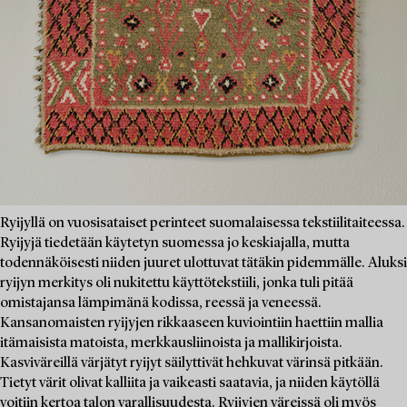
Ryijyllä on vuosisataiset perinteet suomalaisessa tekstiilitaiteessa.
Ryijyjä tiedetään käytetyn suomessa jo keskiajalla, mutta
todennäköisesti niiden juuret ulottuvat tätäkin pidemmälle. Aluksi
ryijyn merkitys oli nukitettu käyttötekstiili, jonka tuli pitää
omistajansa lämpimänä kodissa, reessä ja veneessä.
Kansanomaisten ryijyjen rikkaaseen kuviointiin haettiin mallia
itämaisista matoista, merkkausliinoista ja mallikirjoista.
Kasviväreillä värjätyt ryijyt säilyttivät hehkuvat värinsä pitkään.
Tietyt värit olivat kalliita ja vaikeasti saatavia, ja niiden käytöllä
voitiin kertoa talon varallisuudesta. Ryijyjen väreissä oli myös