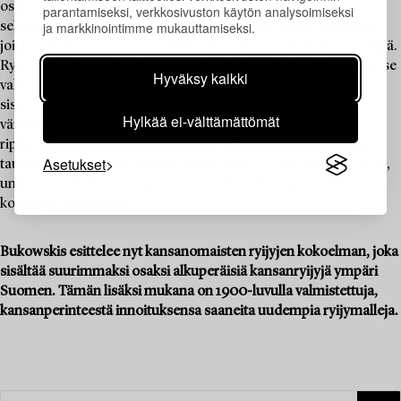
osana muodikasta sisustusta – vanhan kansanomaisen ryijyn ja
parantamiseksi, verkkosivuston käytön analysoimiseksi
ja markkinointimme mukauttamiseksi.
sellaisen pohjalta tehdyn toisinnon erottaakin usein hapsuista,
joista tuli olennainen osa seinälle ripustettavaa uudenlaista ryijyä.
Ryijyn arvostus oli huipussaan 1900-luvun alkupuolella, jolloin se
Hyväksy kaikki
vakiinnutti asemansta keskeinenä osana suomalaisen kodin
sisustusta. Koko sisustus suunniteltiin usein ryijyn ja sen
Hylkää ei-välttämättömät
värimaailman ehdoilla, ja erilaiset merkkipäivät joulua ja
rippijuhlia myöten ikuistettiin perhe-albumien valokuviin ryijy
Asetukset
taustallaan. Onkin perustelua sanoa, että ryijy on kestänyt aikaa,
unohtuen välillä vintille ja nousten sieltä jälleen parrasvaloihin
kodin paraatipaikalle.
Bukowskis esittelee nyt kansanomaisten ryijyjen kokoelman, joka
sisältää suurimmaksi osaksi alkuperäisiä kansanryijyjä ympäri
Suomen. Tämän lisäksi mukana on 1900-luvulla valmistettuja,
kansanperinteestä innoituksensa saaneita uudempia ryijymalleja.