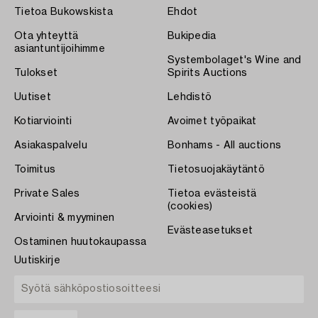
Tietoa Bukowskista
Ehdot
Ota yhteyttä
Bukipedia
asiantuntijoihimme
Systembolaget's Wine and
Tulokset
Spirits Auctions
Uutiset
Lehdistö
Kotiarviointi
Avoimet työpaikat
Asiakaspalvelu
Bonhams - All auctions
Toimitus
Tietosuojakäytäntö
Private Sales
Tietoa evästeistä
(cookies)
Arviointi & myyminen
Evästeasetukset
Ostaminen huutokaupassa
Uutiskirje