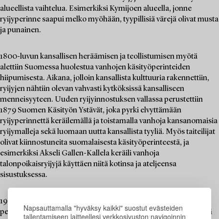
alueellista vaihtelua. Esimerkiksi Kymijoen alueella, jonne
ryijyperinne saapui melko myöhään, tyypillisiä värejä olivat musta
ja punainen.
1800-luvun kansallisen heräämisen ja teollistumisen myötä
alettiin Suomessa huolestua vanhojen käsityöperinteiden
hiipumisesta. Aikana, jolloin kansallista kulttuuria rakennettiin,
ryijyjen nähtiin olevan vahvasti kytköksissä kansalliseen
menneisyyteen. Uuden ryijyinnostuksen vallassa perustettiin
1879 Suomen Käsityön Ystävät, joka pyrki elvyttämään
ryijyperinnettä keräilemällä ja toistamalla vanhoja kansanomaisia
ryijymalleja sekä luomaan uutta kansallista tyyliä. Myös taiteilijat
olivat kiinnostuneita suomalaisesta käsityöperinteestä, ja
esimerkiksi Akseli Gallen-Kallela keräili vanhoja
talonpoikaisryijyjä käyttäen niitä kotinsa ja ateljeensa
sisustuksessa.
1900-luvulle tultaessa ryijyn käyttötarkoitus muuttui, kun
Napsauttamalla "hyväksy kaikki" suostut evästeiden
perinteisesti peitteenä käytetty tekstiili sai uuden paikan seinällä
tallentamiseen laitteellesi verkkosivuston navigoinnin