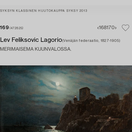
SYKSYN KLASSINEN HUUTOKAUPPA SYKSY 2013
169
168
170
(472825)
Lev Feliksovic Lagorio
(Venäjän federaatio, 1827-1905)
MERIMAISEMA KUUNVALOSSA.