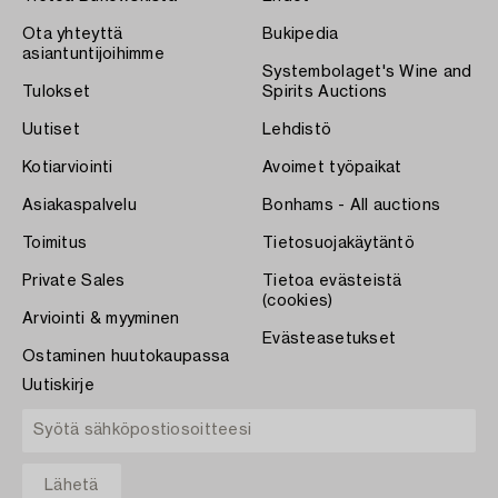
Ota yhteyttä
Bukipedia
asiantuntijoihimme
Systembolaget's Wine and
Tulokset
Spirits Auctions
Uutiset
Lehdistö
Kotiarviointi
Avoimet työpaikat
Asiakaspalvelu
Bonhams - All auctions
Toimitus
Tietosuojakäytäntö
Private Sales
Tietoa evästeistä
(cookies)
Arviointi & myyminen
Evästeasetukset
Ostaminen huutokaupassa
Uutiskirje