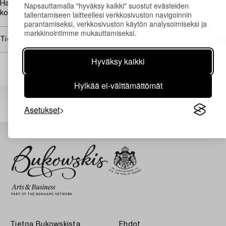
Haluamme kiittää Prof. Elena Nesterovaa kaikista tiedoista
Napsauttamalla "hyväksy kaikki" suostut evästeiden
tallentamiseen laitteellesi verkkosivuston navigoinnin
koskien tätä maalausta.
parantamiseksi, verkkosivuston käytön analysoimiseksi ja
markkinointimme mukauttamiseksi.
Tietoa ostamisesta
Hyväksy kaikki
Hylkää ei-välttämättömät
Muiden katsomia kohteita
Asetukset
Tietoa Bukowskista
Ehdot