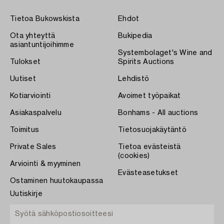
Tietoa Bukowskista
Ehdot
Ota yhteyttä
Bukipedia
asiantuntijoihimme
Systembolaget's Wine and
Tulokset
Spirits Auctions
Uutiset
Lehdistö
Kotiarviointi
Avoimet työpaikat
Asiakaspalvelu
Bonhams - All auctions
Toimitus
Tietosuojakäytäntö
Private Sales
Tietoa evästeistä
(cookies)
Arviointi & myyminen
Evästeasetukset
Ostaminen huutokaupassa
Uutiskirje