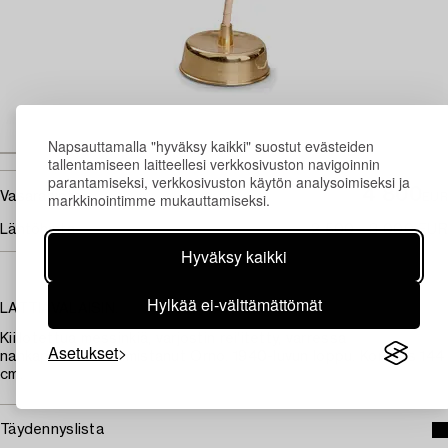
Napsauttamalla "hyväksy kaikki" suostut evästeiden
tallentamiseen laitteellesi verkkosivuston navigoinnin
parantamiseksi, verkkosivuston käytön analysoimiseksi ja
4 800
Vasarahinta
markkinointimme mukauttamiseksi.
EUR
Lähtöhinta
2 500 - 3 000 EUR
Hyväksy kaikki
Hylkää ei-välttämättömät
LATTIAVALAISIN.
Kiillotettua messinkiä, varjostin rei'itetty, varressa
Asetukset
nahkapunosta. Valmistanut Orno. 1940-luvun loppu. Korkeus 144
cm.
Täydennyslista