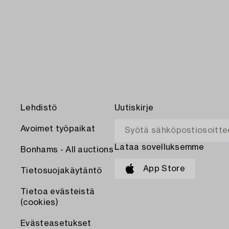
Lehdistö
Uutiskirje
Avoimet työpaikat
Lataa sovelluksemme
Bonhams - All auctions
App Store
Tietosuojakäytäntö
Tietoa evästeistä
(cookies)
Evästeasetukset