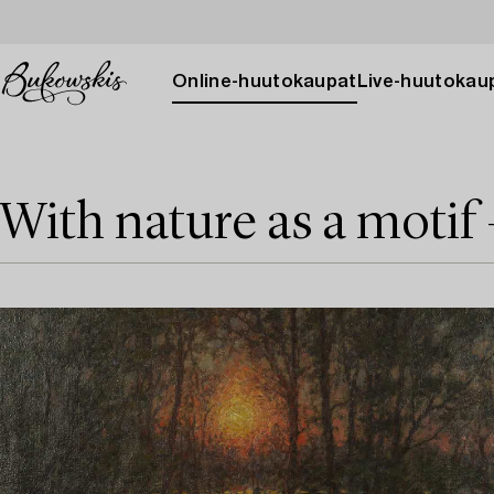
Online-huutokaupat
Live-huutokau
With nature as a motif