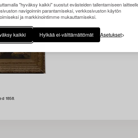
ttamalla "hyväksy kaikki" suostut evästeiden tallentamiseen laitteell
sivuston navigoinnin parantamiseksi, verkkosivuston käytön
oimiseksi ja markkinointimme mukauttamiseksi.
väksy kaikki
Hylkää ei-välttämättömät
Asetukset
ed 1858.