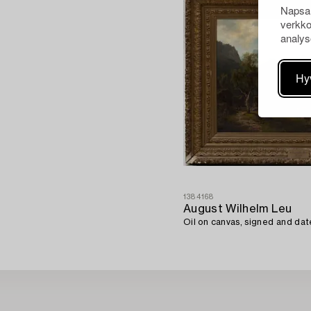
Napsau
verkko
analys
Hy
1384168
August Wilhelm Leu
Oil on canvas, signed and dat