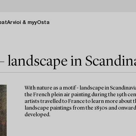
pat
Arvioi & myy
Osta
 – landscape in Scandin
With nature as a motif - landscape in Scandinavi
the French plein air painting during the 19th ce
artists travelled to France to learn more about t
landscape paintings from the 1850s and onwards
developed.