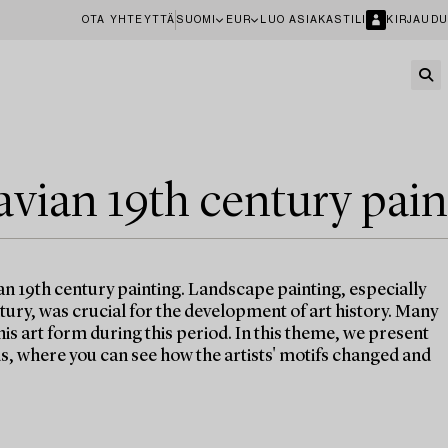
OTA YHTEYTTÄ
SUOMI
EUR
LUO ASIAKASTILI
KIRJAUDU
avian 19th century pain
an 19th century painting. Landscape painting, especially
ntury, was crucial for the development of art history. Many
his art form during this period. In this theme, we present
, where you can see how the artists' motifs changed and