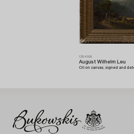
1384168
August Wilhelm Leu
Oil on canvas, signed and dat