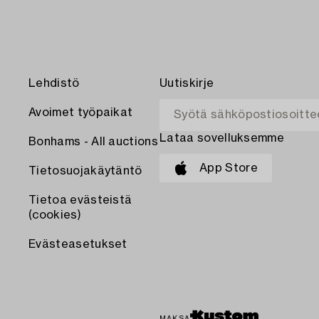
Lehdistö
Uutiskirje
Avoimet työpaikat
Lataa sovelluksemme
Bonhams - All auctions
App Store
Tietosuojakäytäntö
Tietoa evästeistä
(cookies)
Evästeasetukset