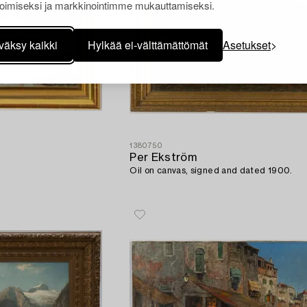
oimiseksi ja markkinointimme mukauttamiseksi.
väksy kaikki
Hylkää ei-välttämättömät
Asetukset
1380750
Per Ekström
Oil on canvas, signed and dated 1900.