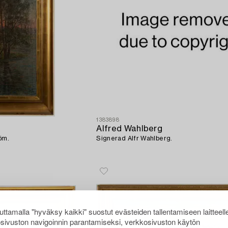
1383898
Alfred Wahlberg
öm.
Signerad Alfr Wahlberg.
ttamalla "hyväksy kaikki" suostut evästeiden tallentamiseen laitteell
sivuston navigoinnin parantamiseksi, verkkosivuston käytön