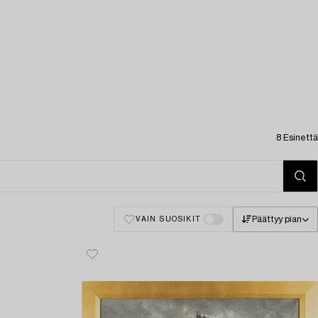
8 Esinettä
Päättyy pian
VAIN SUOSIKIT