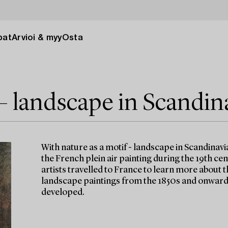
pat
Arvioi & myy
Osta
 – landscape in Scandin
With nature as a motif - landscape in Scandinavi
the French plein air painting during the 19th ce
artists travelled to France to learn more about t
landscape paintings from the 1850s and onwards
developed.