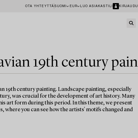
OTA YHTEYTTÄ
SUOMI
EUR
LUO ASIAKASTILI
KIRJAUDU
avian 19th century pain
an 19th century painting. Landscape painting, especially
ntury, was crucial for the development of art history. Many
his art form during this period. In this theme, we present
, where you can see how the artists' motifs changed and