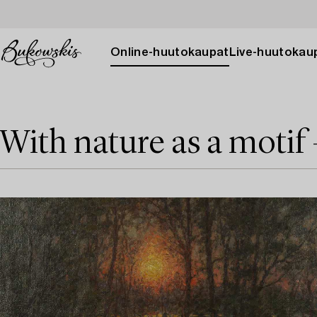
Online-huutokaupat
Live-huutokau
With nature as a motif