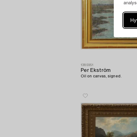
analys
Hy
1385951
Per Ekström
Oil on canvas, signed.