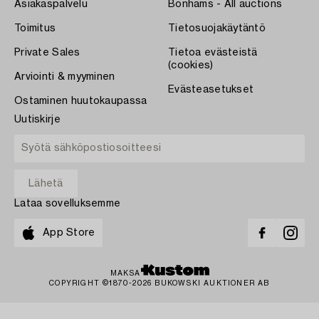
Asiakaspalvelu
Bonhams - All auctions
Toimitus
Tietosuojakäytäntö
Private Sales
Tietoa evästeistä
(cookies)
Arviointi & myyminen
Evästeasetukset
Ostaminen huutokaupassa
Uutiskirje
Lataa sovelluksemme
App Store
MAKSA
COPYRIGHT ©1870-2026 BUKOWSKI AUKTIONER AB