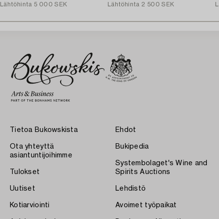
Lähtöhinta
5 000 SEK
Lähtöhinta
2 500 SEK
L
Tietoa Bukowskista
Ehdot
Ota yhteyttä
Bukipedia
asiantuntijoihimme
Systembolaget's Wine and
Tulokset
Spirits Auctions
Uutiset
Lehdistö
Kotiarviointi
Avoimet työpaikat