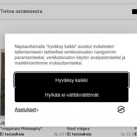
Tietoa ostamisesta
Muiden katsomia kohteita
Napsauttamalla "hyväksy kaikki" suostut evästeiden
tallentamiseen laitteellesi verkkosivuston navigoinnin
parantamiseksi, verkkosivuston käytön analysoimiseksi ja
markkinointimme mukauttamiseksi.
Hyväksy kaikki
Hylkää ei-välttämättömät
Asetukset
1730424
1727873
1
Jörgen Waring
Bjørn Halby
J
"Imaginary Philosophy".
Roof ridges.
P
Ei tarjouksia
3p 23 h
Ei tarjouksia
5p 22 h
E