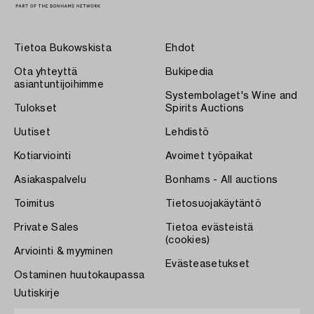
Tietoa Bukowskista
Ehdot
Ota yhteyttä
Bukipedia
asiantuntijoihimme
Systembolaget's Wine and
Tulokset
Spirits Auctions
Uutiset
Lehdistö
Kotiarviointi
Avoimet työpaikat
Asiakaspalvelu
Bonhams - All auctions
Toimitus
Tietosuojakäytäntö
Private Sales
Tietoa evästeistä
(cookies)
Arviointi & myyminen
Evästeasetukset
Ostaminen huutokaupassa
Uutiskirje