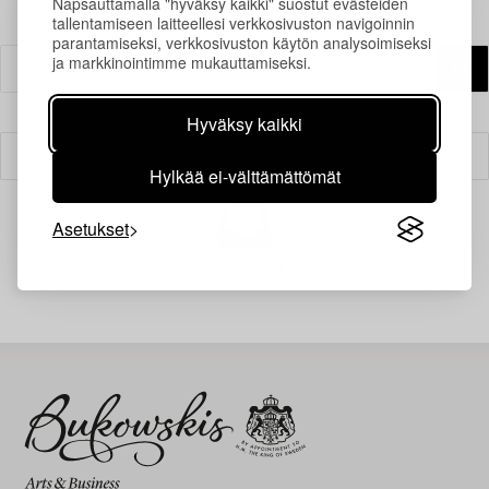
Napsauttamalla "hyväksy kaikki" suostut evästeiden
tallentamiseen laitteellesi verkkosivuston navigoinnin
parantamiseksi, verkkosivuston käytön analysoimiseksi
ja markkinointimme mukauttamiseksi.
Hyväksy kaikki
Suodatin
Hylkää ei-välttämättömät
Asetukset
Juuri nyt ei löytynyt hakuasi vastaavia kohteita.