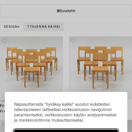
Suodatin
DESIGN
TYHJENNÄ KAIKKI
1458823
1458822
Napsauttamalla "hyväksy kaikki" suostut evästeiden
Frederik Gustav
Frederik Gustav
tallentamiseen laitteellesi verkkosivuston navigoinnin
Frederik Gustav,
Frederik Gustav,
parantamiseksi, verkkosivuston käytön analysoimiseksi
ja markkinointimme mukauttamiseksi.