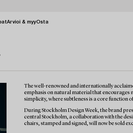
pat
Arvioi & myy
Osta
”
The well-renowned and internationally acclaime
emphasis on natural material that encourages 
simplicity, where subtleness is a core function 
During Stockholm Design Week, the brand presen
central Stockholm, a collaboration with the desi
chairs, stamped and signed, will now be sold exc