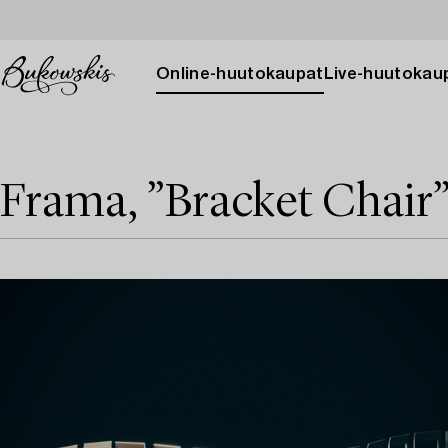
Online-huutokaupat
Live-huutokau
Frama, ”Bracket Chair