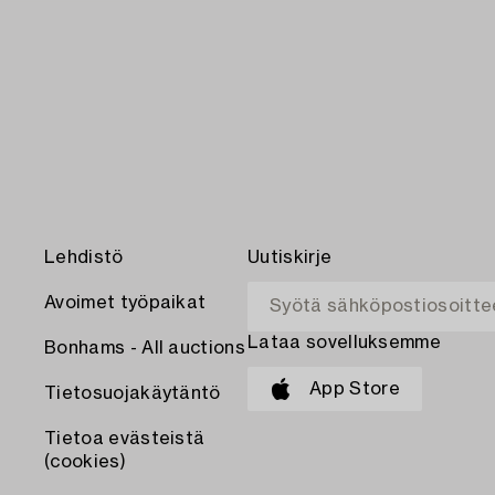
Lehdistö
Uutiskirje
Avoimet työpaikat
Lataa sovelluksemme
Bonhams - All auctions
App Store
Tietosuojakäytäntö
Tietoa evästeistä
(cookies)