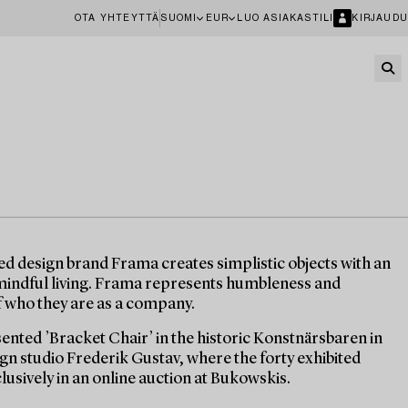
OTA YHTEYTTÄ
SUOMI
EUR
LUO ASIAKASTILI
KIRJAUDU
d design brand Frama creates simplistic objects with an
mindful living. Frama represents humbleness and
of who they are as a company.
ted ’Bracket Chair’ in the historic Konstnärsbaren in
gn studio Frederik Gustav, where the forty exhibited
lusively in an online auction at Bukowskis.