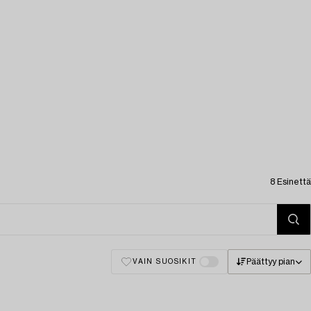
8 Esinettä
Päättyy pian
VAIN SUOSIKIT