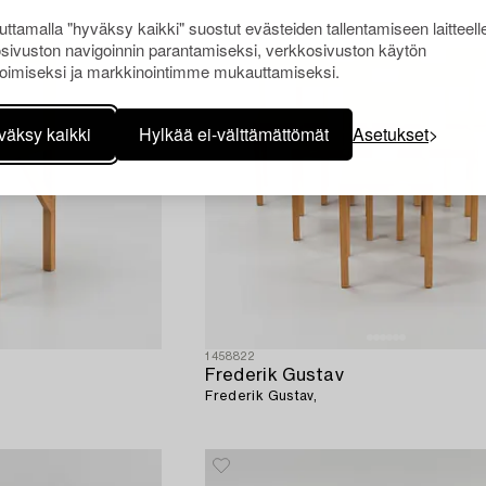
ttamalla "hyväksy kaikki" suostut evästeiden tallentamiseen laitteell
sivuston navigoinnin parantamiseksi, verkkosivuston käytön
oimiseksi ja markkinointimme mukauttamiseksi.
väksy kaikki
Hylkää ei-välttämättömät
Asetukset
1458822
Frederik Gustav
Frederik Gustav,