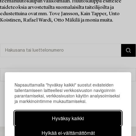
teemahuutokaupan valikoimaan. Huutokauppa esittelee
taideteoksia arvostetuilta suomalaisilta taiteilijoilta ja
edustettuina ovat mm. Tove Jansson, Kain Tapper, Unto
Koistinen, Rafael Wardi, Otto Mäkilä ja monia muita.
Suodatin
Napsauttamalla "hyväksy kaikki" suostut evästeiden
tallentamiseen laitteellesi verkkosivuston navigoinnin
parantamiseksi, verkkosivuston käytön analysoimiseksi
ja markkinointimme mukauttamiseksi.
Juuri nyt ei löytynyt hakuasi vastaavia kohteita.
Hyväksy kaikki
Hylkää ei-välttämättömät