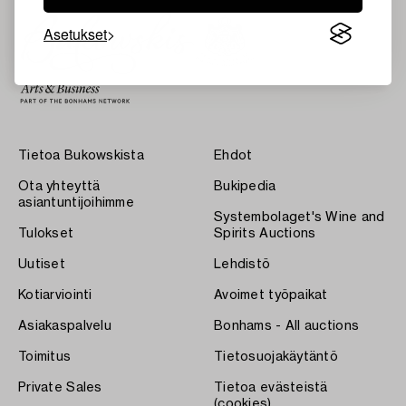
Asetukset
Tietoa Bukowskista
Ehdot
Ota yhteyttä
Bukipedia
asiantuntijoihimme
Systembolaget's Wine and
Tulokset
Spirits Auctions
Uutiset
Lehdistö
Kotiarviointi
Avoimet työpaikat
Asiakaspalvelu
Bonhams - All auctions
Toimitus
Tietosuojakäytäntö
Private Sales
Tietoa evästeistä
(cookies)