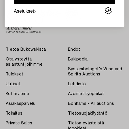
Asetukset
Tietoa Bukowskista
Ehdot
Ota yhteyttä
Bukipedia
asiantuntijoihimme
Systembolaget's Wine and
Tulokset
Spirits Auctions
Uutiset
Lehdistö
Kotiarviointi
Avoimet työpaikat
Asiakaspalvelu
Bonhams - All auctions
Toimitus
Tietosuojakäytäntö
Private Sales
Tietoa evästeistä
(cookies)