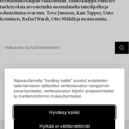
teemahuutokaupan valikoimaan. Huutokauppa esittelee
taideteoksia arvostetuilta suomalaisilta taiteilijoilta ja
edustettuina ovat mm. Tove Jansson, Kain Tapper, Unto
Koistinen, Rafael Wardi, Otto Mäkilä ja monia muita.
Suodatin
Napsauttamalla "hyväksy kaikki" suostut evästeiden
tallentamiseen laitteellesi verkkosivuston navigoinnin
parantamiseksi, verkkosivuston käytön analysoimiseksi
ja markkinointimme mukauttamiseksi.
Juuri nyt ei löytynyt hakuasi vastaavia kohteita.
Hyväksy kaikki
Hylkää ei-välttämättömät