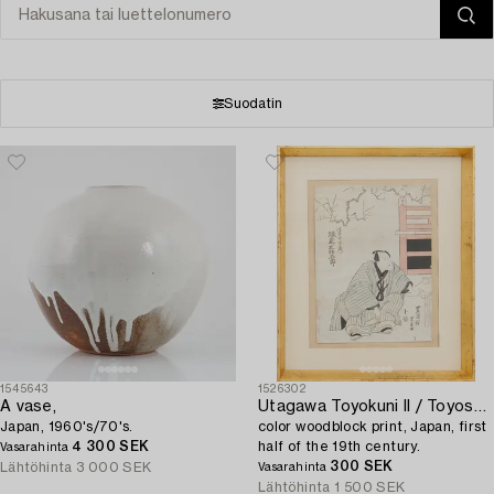
Suodatin
1545643
1526302
A vase,
Utagawa Toyokuni II / Toyoshige,
Japan, 1960's/70's.
color woodblock print, Japan, first
4 300 SEK
half of the 19th century.
Vasarahinta
300 SEK
Lähtöhinta
3 000 SEK
Vasarahinta
Lähtöhinta
1 500 SEK