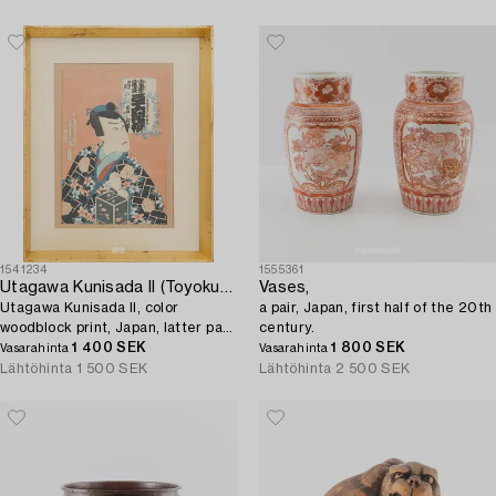
1541234
1555361
Utagawa Kunisada II (Toyokuni IV)
Vases,
Utagawa Kunisada II, color
a pair, Japan, first half of the 20th
woodblock print, Japan, latter part
century.
of the 19th century.
1 400 SEK
1 800 SEK
Vasarahinta
Vasarahinta
Lähtöhinta
1 500 SEK
Lähtöhinta
2 500 SEK