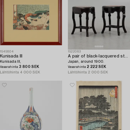
1545804
1522083
Kunisada III
A pair of black-lacquered stools,
Kunisada III,
Japan, around 1900.
3 800 SEK
2 222 SEK
Vasarahinta
Vasarahinta
Lähtöhinta
4 000 SEK
Lähtöhinta
2 000 SEK