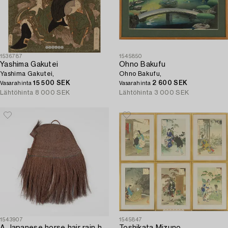
1536787
1545850
Yashima Gakutei
Ohno Bakufu
Yashima Gakutei,
Ohno Bakufu,
15 500 SEK
2 600 SEK
Vasarahinta
Vasarahinta
Lähtöhinta
8 000 SEK
Lähtöhinta
3 000 SEK
1543907
1545847
A Japanese horse hair rain hat,
Toshikata Mizuno