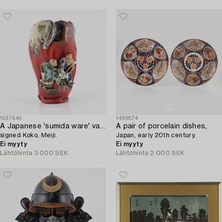
1537546
1499874
A Japanese 'sumida ware' vase,
A pair of porcelain dishes,
signed Koko, Meiji.
Japan, early 20th century.
Ei myyty
Ei myyty
Lähtöhinta
3 000 SEK
Lähtöhinta
2 000 SEK