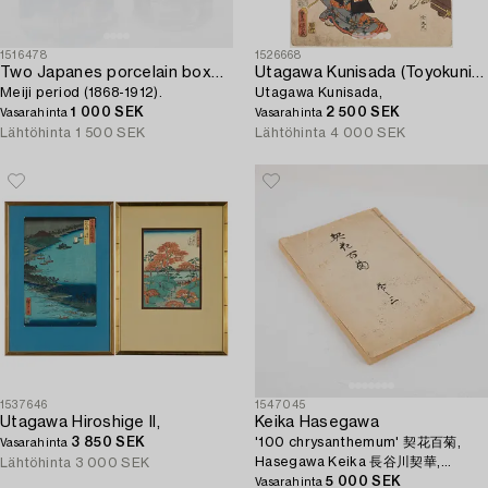
1516478
1526668
Two Japanes porcelain boxes with covers,
Utagawa Kunisada (Toyokuni III)
Meiji period (1868-1912).
Utagawa Kunisada,
1 000 SEK
2 500 SEK
Vasarahinta
Vasarahinta
Lähtöhinta
1 500 SEK
Lähtöhinta
4 000 SEK
1537646
1547045
Utagawa Hiroshige II,
Keika Hasegawa
3 850 SEK
'100 chrysanthemum' 契花百菊,
Vasarahinta
Hasegawa Keika 長谷川契華,
Lähtöhinta
3 000 SEK
volume III, Japan 1893.
5 000 SEK
Vasarahinta