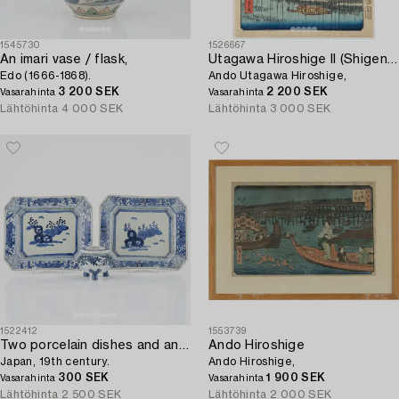
1545730
1526667
An imari vase / flask,
Utagawa Hiroshige II (Shigenobu)
Edo (1666-1868).
Ando Utagawa Hiroshige,
3 200 SEK
2 200 SEK
Vasarahinta
Vasarahinta
Lähtöhinta
4 000 SEK
Lähtöhinta
3 000 SEK
1522412
1553739
Two porcelain dishes and an incense burner,
Ando Hiroshige
Japan, 19th century.
Ando Hiroshige,
300 SEK
1 900 SEK
Vasarahinta
Vasarahinta
Lähtöhinta
2 500 SEK
Lähtöhinta
2 000 SEK