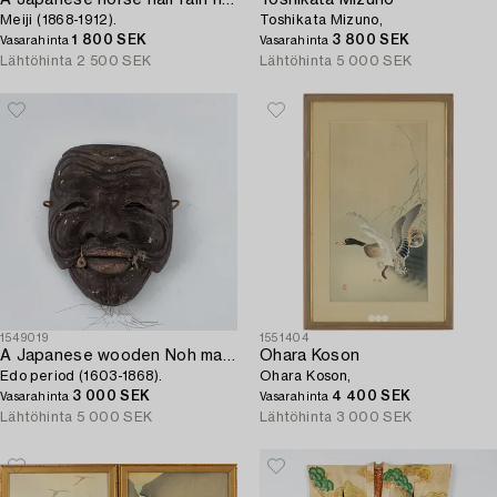
Meiji (1868-1912).
Toshikata Mizuno,
1 800 SEK
3 800 SEK
Vasarahinta
Vasarahinta
Lähtöhinta
2 500 SEK
Lähtöhinta
5 000 SEK
1549019
1551404
A Japanese wooden Noh mask,
Ohara Koson
Edo period (1603-1868).
Ohara Koson,
3 000 SEK
4 400 SEK
Vasarahinta
Vasarahinta
Lähtöhinta
5 000 SEK
Lähtöhinta
3 000 SEK