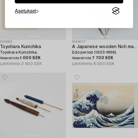
Asetukset
1539921
1549017
Toyohara Kunichika
A Japanese wooden Noh mask,
Toyohara Kunichika,
Edo period (1603-1868).
1 000 SEK
7 700 SEK
Vasarahinta
Vasarahinta
Lähtöhinta
2 500 SEK
Lähtöhinta
8 000 SEK