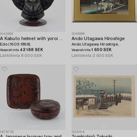
1542269
1546999
A Kabuto helmet with yoroi mask,
Ando Utagawa Hiroshige
Edo (1603-1868).
Ando Utagawa Hiroshige,
42 188 SEK
1 600 SEK
Vasarahinta
Vasarahinta
Lähtöhinta
8 000 SEK
Lähtöhinta
2 500 SEK
1478732
1539414
A Japanese lacquer tray and box with cover,
Tomikichirō Tokuriki