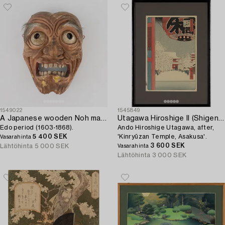
1549022
1545849
A Japanese wooden Noh mask,
Utagawa Hiroshige II (Shigenobu)
Edo period (1603-1868).
Ando Hiroshige Utagawa, after,
5 400 SEK
'Kinryūzan Temple, Asakusa'.
Vasarahinta
3 600 SEK
Lähtöhinta
5 000 SEK
Vasarahinta
Lähtöhinta
3 000 SEK