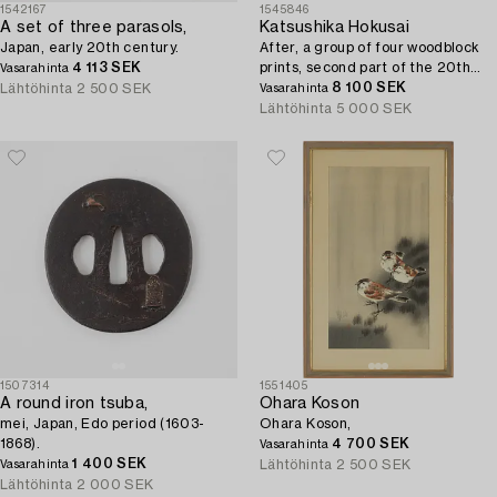
1542167
1545846
A set of three parasols,
Katsushika Hokusai
Japan, early 20th century.
After, a group of four woodblock
4 113 SEK
prints, second part of the 20th
Vasarahinta
century.
8 100 SEK
Lähtöhinta
2 500 SEK
Vasarahinta
Lähtöhinta
5 000 SEK
1507314
1551405
A round iron tsuba,
Ohara Koson
mei, Japan, Edo period (1603-
Ohara Koson,
1868).
4 700 SEK
Vasarahinta
1 400 SEK
Lähtöhinta
2 500 SEK
Vasarahinta
Lähtöhinta
2 000 SEK