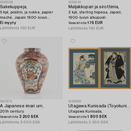
1536058
1536041
Sakekuppeja,
Maljakkopari ja sirottimia,
5 kpl, posliini, ja nukke, papier
2 kpl, sterling hopeaa, Japani,
maché, Japani 1900-luvun
1900-luvun alkupuoli.
alkupuoli.
Ei myyty
176 EUR
Vasarahinta
Lähtöhinta
150 EUR
Lähtöhinta
150 EUR
1551575
1546529
A Japanese imari urn,
Utagawa Kunisada (Toyokuni III)
20th century.
Utagawa Kunisada,
3 250 SEK
1 800 SEK
Vasarahinta
Vasarahinta
Lähtöhinta
3 000 SEK
Lähtöhinta
2 500 SEK