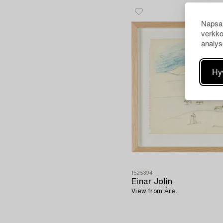
Napsau
verkko
analys
Hy
1525394
Einar Jolin
View from Åre.