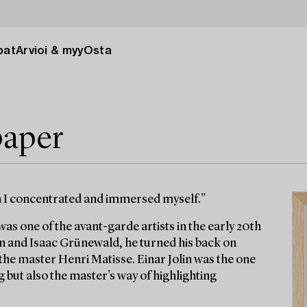
pat
Arvioi & myy
Osta
paper
en I concentrated and immersed myself."
as one of the avant-garde artists in the early 20th
n and Isaac Grünewald, he turned his back on
r the master Henri Matisse. Einar Jolin was the one
 but also the master's way of highlighting