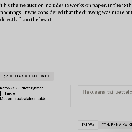
This theme auction includes 12 works on paper. In the 18t
paintings. It was considered that the drawing was more au
directly from the heart.
PIILOTA SUODATTIMET
Katso kaikki tuoteryhmät
Taide
Moderni ruotsalainen taide
TAIDE
TYHJENNÄ KAIK