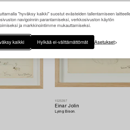
ttamalla "hyväksy kaikki" suostut evästeiden tallentamiseen laitteell
sivuston navigoinnin parantamiseksi, verkkosivuston käytön
oimiseksi ja markkinointimme mukauttamiseksi.
väksy kaikki
Hylkää ei-välttämättömät
Asetukset
1525397
Einar Jolin
Lying Bison.