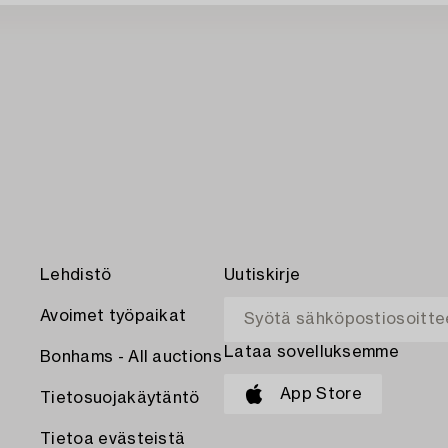
Lehdistö
Uutiskirje
Avoimet työpaikat
Lataa sovelluksemme
Bonhams - All auctions
App Store
Tietosuojakäytäntö
Tietoa evästeistä