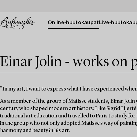
Online-huutokaupat
Live-huutokau
Einar Jolin - works on 
"In my art, I want to express what I have experienced wh
As a member of the group of Matisse students, Einar Jolin w
century who shaped modern art history. Like Sigrid Hjerté
traditional art education and travelled to Paris to study fo
in the group who not only adopted Matisse's way of painting
harmony and beauty in his art.